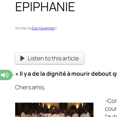
EPIPHANIE
Written by
Don Kayembe
in
Listen to this article
« Il y a de la dignité à mourir debout 
Chers amis,
-Com
cour
l’au