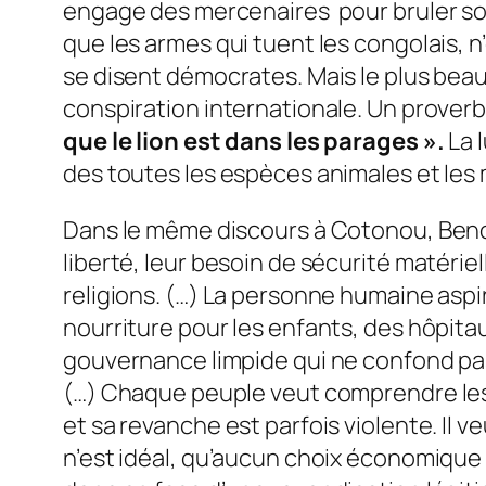
engage des mercenaires pour bruler son p
que les armes qui tuent les congolais, 
se disent démocrates. Mais le plus beau 
conspiration internationale. Un proverb
que le lion est dans les parages ».
La l
des toutes les espèces animales et les 
Dans le même discours à Cotonou, Benoît
liberté, leur besoin de sécurité matérie
religions. (…) La personne humaine aspire
nourriture pour les enfants, des hôpita
gouvernance limpide qui ne confond pas l’i
(…) Chaque peuple veut comprendre les c
et sa revanche est parfois violente. Il
n’est idéal, qu’aucun choix économique 