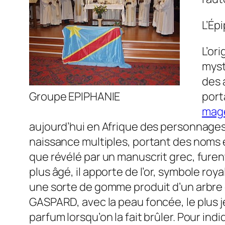
L’Ép
L’or
myst
des 
Groupe EPIPHANIE
port
mag
aujourd’hui en Afrique des personnages m
naissance multiples, portant des noms e
que révélé par un manuscrit grec, furen
plus âgé, il apporte de l’or, symbole ro
une sorte de gomme produit d’un arbre e
GASPARD, avec la peau foncée, le plus 
parfum lorsqu’on la fait brûler. Pour indi