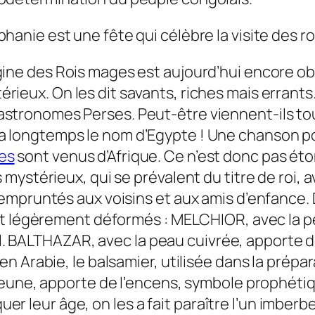
iphanie est une fête qui célèbre la visite des r
igine des Rois mages est aujourd’hui encore 
érieux. On les dit savants, riches mais errant
astronomes Perses. Peut-être viennent-ils to
a longtemps le nom d’Egypte ! Une chanson 
es
sont venus d’Afrique. Ce n’est donc pas ét
ystérieux, qui se prévalent du titre de roi, a
mpruntés aux voisins et aux amis d’enfance. D’
t légèrement déformés : MELCHIOR, avec la pe
yal. BALTHAZAR, avec la peau cuivrée, apporte d
n Arabie, le balsamier, utilisée dans la prép
jeune, apporte de l’encens, symbole prophéti
quer leur âge, on les a fait paraître l’un imber