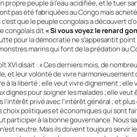
ropre peuple à l’eau acidifiée, et le tuer san
n’ont pas été fabriquées au Congo mais achetée
c’est que le peuple congolais a découvert d’où 
e congolais dit
« Si vous voyez le renard gon
utte pour la démocratie ne s’appesantit point s
monstres marins qui font de la prédation au 
 XVI disait : «
Ces derniers mois, de nombreux
lle, et leur volonté de vivre harmonieusement 
 à la liberté ; elle veut vivre dignement ; ell
ux dignes pour soigner les malades ; elle veut
ntérêt privé avec l’intérêt général ; et plus qu
hoix politiques et économiques qui sont faits 
 veut participer à la bonne gouvernance. Nous
n’est neutre. Mais ils doivent toujours servi