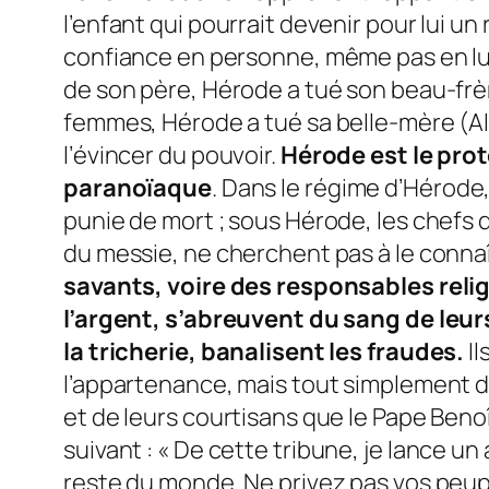
l’enfant qui pourrait devenir pour lui un 
confiance en personne, même pas en lui
de son père, Hérode a tué son beau-frèr
femmes, Hérode a tué sa belle-mère (Ale
l’évincer du pouvoir.
Hérode est le prot
paranoïaque
. Dans le régime d’Hérode,
punie de mort ; sous Hérode, les chefs d
du messie, ne cherchent pas à le conna
savants, voire des responsables rel
l’argent, s’abreuvent du sang de leurs
la tricherie, banalisent les fraudes.
Il
l’appartenance, mais tout simplement de
et de leurs courtisans que le Pape Beno
suivant : «
De cette tribune, je lance un
reste du monde. Ne privez pas vos peupl