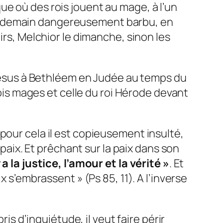
rique où des rois jouent au mage, à l’un
le lendemain dangereusement barbu, en
irs, Melchior le dimanche, sinon les
t Jésus à Bethléem en Judée au temps du
rois mages et celle du roi Hérode devant
et pour cela il est copieusement insulté,
 paix. Et prêchant sur la paix dans son
 a la justice, l’amour et la vérité
»
. Et
aix s’embrassent
» (Ps 85, 11). A l’inverse
ris d’inquiétude, il veut faire périr