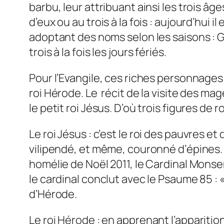
barbu, leur attribuant ainsi les trois âge
d’eux ou au trois à la fois : aujourd’hu
adoptant des noms selon les saisons : Ga
trois à la fois les jours fériés.
Pour l’Evangile, ces riches personnages
roi Hérode. Le récit de la visite des ma
le petit roi Jésus. D’où trois figures de ro
Le roi Jésus
: c’est le roi des pauvres et 
vilipendé, et même, couronné d’épines. Il
homélie de Noël 2011, le Cardinal Mons
le cardinal conclut avec le Psaume 85 : 
d’Hérode.
Le roi Hérode
: en apprenant l’apparition 