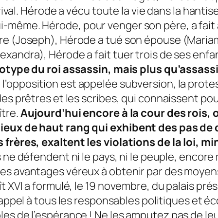
rival. Hérode a vécu toute la vie dans la hantise
-même. Hérode, pour venger son père, a fait 
e (Joseph), Hérode a tué son épouse (Mariamne
xandra), Hérode a fait tuer trois de ses enfa
otype du roi assassin, mais plus qu’assassi
 l’opposition est appelée subversion, la prote
es prêtres et les scribes, qui connaissent po
ître.
Aujourd’hui encore à la cour des rois,
igieux de haut rang qui exhibent des pas 
 frères, exaltent les violations de la loi, m
s ne défendent ni le pays, ni le peuple, encore
s avantages véreux à obtenir par des moyens i
ît XVI a formulé, le 19 novembre, du palais pr
 appel à tous les responsables politiques et é
es de l’espérance ! Ne les amputez pas de leur