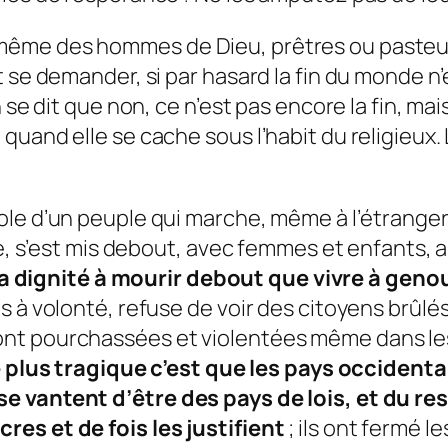
ême des hommes de Dieu, prêtres ou pasteurs
 se demander, si par hasard la fin du monde n’
n se dit que non, ce n’est pas encore la fin, m
quand elle se cache sous l’habit du religieux
le d’un peuple qui marche, même à l’étranger,
nce, s’est mis debout, avec femmes et enfants
 la dignité à mourir debout que vivre à geno
 à volonté, refuse de voir des citoyens brûlés 
nt pourchassées et violentées même dans les
e plus tragique c’est que les pays occiden
e vantent d’être des pays de lois, et du re
es et de fois les justifient
; ils ont fermé 