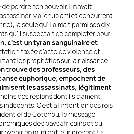
 de perdre son pouvoir. Il n’avait
assassiner Malichus ami et concurrent
), la seule qu’il aimait parmi ses dix
nts qu’il suspectait de comploter pour
n, c’est un tyran sanguinaire et
station taxée d’acte de violence et
urtant les prophéties sur la naissance
 on trouve des professeurs, des
de danse euphorique, empochent de
inimisent les assassinats, légitiment
 moins des régions dont ils clament
ndécents. C’est à l’intention des rois
ésidentiel de Cotonou, le message
conomiques des pays africains et du
 avenir en mutilant leur présent !
»