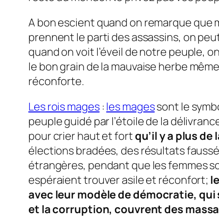
A bon escient quand on remarque que m
prennent le parti des assassins, on peut
quand on voit l’éveil de notre peuple, o
le bon grain de la mauvaise herbe même 
réconforte.
Les rois mages
:
les mages
sont le symbo
peuple guidé par l’étoile de la délivra
pour crier haut et fort
qu’il y a plus de
élections bradées, des résultats faussés
étrangères, pendant que les femmes so
espéraient trouver asile et réconfort;
l
avec leur modèle de démocratie, qui s
et la corruption, couvrent des massacr