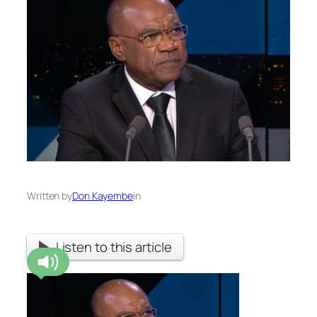
Written by
Don Kayembe
in
Listen to this article