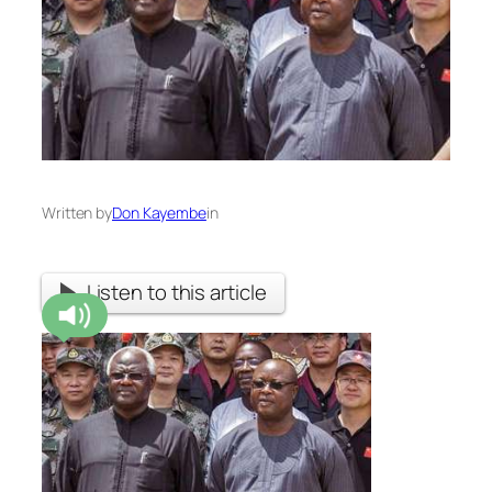
Written by
Don Kayembe
in
Listen to this article