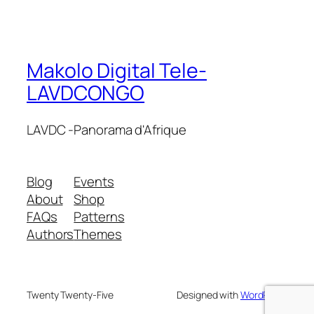
Makolo Digital Tele-
LAVDCONGO
LAVDC -Panorama d'Afrique
Blog
Events
About
Shop
FAQs
Patterns
Authors
Themes
Twenty Twenty-Five
Designed with
WordPress