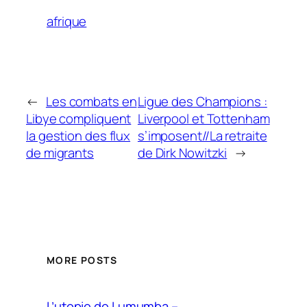
afrique
←
Les combats en
Ligue des Champions :
Libye compliquent
Liverpool et Tottenham
la gestion des flux
s’imposent//La retraite
de migrants
de Dirk Nowitzki
→
MORE POSTS
L’utopie de Lumumba –