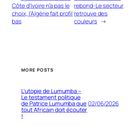
Côte d’Ivoire n’a pas le
rebond-Le secteur
choix, l’Algérie fait profil
retrouve des
bas
couleurs
→
MORE POSTS
L’utopie de Lumumba –
Le testament politique
02/06/2026
de Patrice Lumumba que
tout Africain doit écouter
!