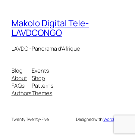
Makolo Digital Tele-
LAVDCONGO
LAVDC -Panorama d'Afrique
Blog
Events
About
Shop
FAQs
Patterns
Authors
Themes
Twenty Twenty-Five
Designed with
WordPress