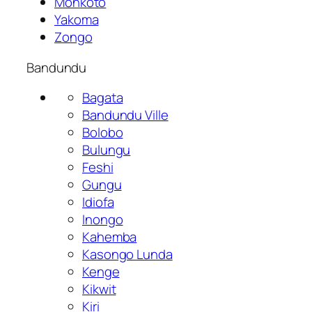
Monkoto
Yakoma
Zongo
Bandundu
Bagata
Bandundu Ville
Bolobo
Bulungu
Feshi
Gungu
Idiofa
Inongo
Kahemba
Kasongo Lunda
Kenge
Kikwit
Kiri