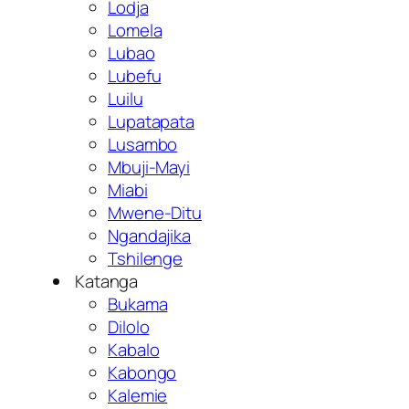
Lodja
Lomela
Lubao
Lubefu
Luilu
Lupatapata
Lusambo
Mbuji-Mayi
Miabi
Mwene-Ditu
Ngandajika
Tshilenge
Katanga
Bukama
Dilolo
Kabalo
Kabongo
Kalemie