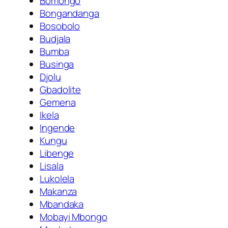
Bomongo
Bongandanga
Bosobolo
Budjala
Bumba
Businga
Djolu
Gbadolite
Gemena
Ikela
Ingende
Kungu
Libenge
Lisala
Lukolela
Makanza
Mbandaka
Mobayi Mbongo