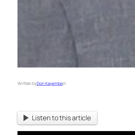
Written by
Don Kayembe
in
Listen to this article