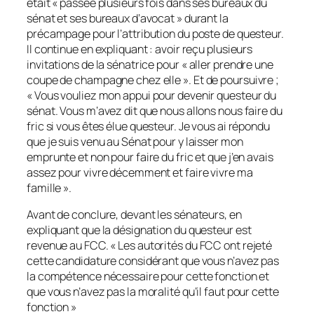
était « passée plusieurs fois dans ses bureaux du
sénat et ses bureaux d’avocat » durant la
précampage pour l’attribution du poste de questeur.
Il continue en expliquant : avoir reçu plusieurs
invitations de la sénatrice pour
« aller prendre une
coupe de champagne chez elle »
. Et de poursuivre ;
«
Vous vouliez mon appui pour devenir questeur du
sénat. Vous m‘avez dit que nous allons nous faire du
fric si vous êtes élue questeur. Je vous ai répondu
que je suis venu au Sénat pour y laisser mon
emprunte et non pour faire du fric et que j’en avais
assez pour vivre décemment et faire vivre ma
famille ».
Avant de conclure, devant les sénateurs, en
expliquant que la désignation du questeur est
revenue au FCC. «
Les autorités du FCC ont rejeté
cette candidature considérant que vous n’avez pas
la compétence nécessaire pour cette fonction et
que vous n’avez pas la moralité qu’il faut pour cette
fonction »