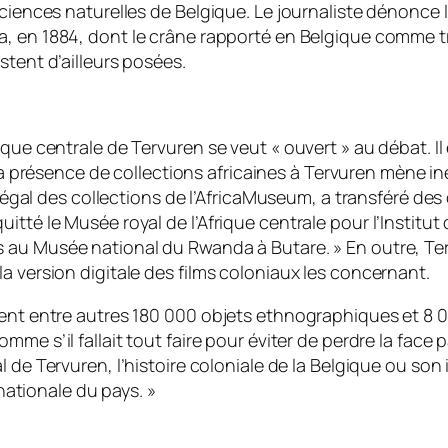
sciences naturelles de Belgique. Le journaliste dénonce
nga, en 1884, dont le crâne rapporté en Belgique comme 
stent d’ailleurs posées.
ique centrale de Tervuren se veut «
ouvert
» au débat. I
 présence de collections africaines à Tervuren mène in
e légal des collections de l’AfricaMuseum, a transféré d
itté le Musée royal de l’Afrique centrale pour l’Institu
s au Musée national du Rwanda à Butare.
» En outre, Te
a version digitale des films coloniaux les concernant.
rent entre autres 180 000 objets ethnographiques et 8 
me s’il fallait tout faire pour éviter de perdre la face 
 de Tervuren, l’histoire coloniale de la Belgique ou son 
ernationale du pays.
»