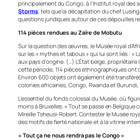
principalement du Congo, à l’Institut royal des 
Storms
, tels que la décapitation du chef Lusi
questions juridiques autour de ces dépouilles re
114 pièces rendues au Zaïre de Mobutu
Sur la question des œuvres, le Musée royal d’Afr
sur les « mythes et tabous » qui lui sont liés : «
La
aux pays d’origine. (…) L’État belge, propriétair
cette période, 114 pièces ethnographiques ont qu
Environ 600
objets ont également été transféré
colonies africaines, Congo, Rwanda et Burundi, l
L’essentiel du fonds colossal du Musée, où figu
moins à Bruxelles. «
Tout se passe en Belgique com
Mireille Tsheusi-Robert.
Contester le Musée royal
des motifs de fierté nationale et à la vitrine int
« Tout ça ne nous rendra pas le Congo »