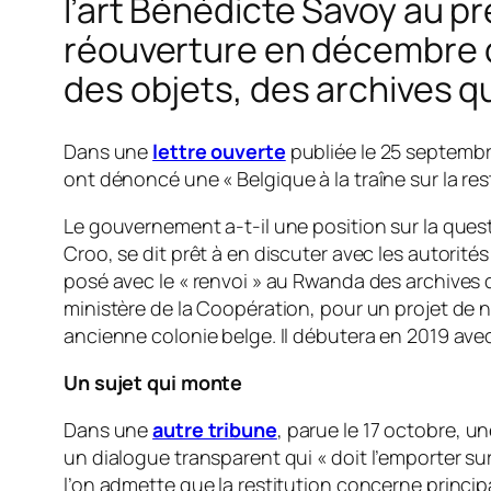
l’art Bénédicte Savoy au p
réouverture en décembre du
des objets, des archives q
Dans une
lettre ouverte
publiée le 25 septembre
ont dénoncé une «
Belgique à la traîne sur la re
Le gouvernement a-t-il une position sur la ques
Croo, se dit prêt à en discuter avec les autorité
posé avec le « renvoi » au Rwanda des archives d
ministère de la Coopération, pour un projet de n
ancienne colonie belge. Il débutera en 2019 avec 
Un sujet qui monte
Dans une
autre tribune
, parue le 17 octobre, u
un dialogue transparent qui «
doit l’emporter su
l’on admette que la restitution concerne princip