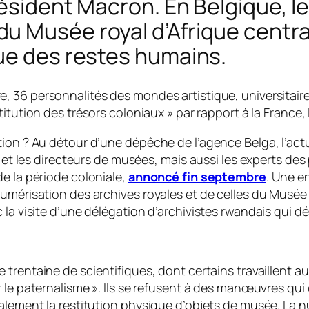
résident Macron. En Belgique, l
 Musée royal d’Afrique centrale
ue des restes humains.
, 36 personnalités des mondes artistique, universitaire
stitution des trésors coloniaux
» par rapport à la France,
tion ? Au détour d’une dépêche de l’agence Belga, l’act
s et les directeurs de musées, mais aussi les experts des
e la période coloniale,
annoncé fin septembre
. Une e
umérisation des archives royales et de celles du Musée ro
la visite d’une délégation d’archivistes rwandais qui défi
ne trentaine de scientifiques, dont certains travaillent
r le paternalisme
». Ils se refusent à des manœuvres qui 
alement la restitution physique d’objets de musée. La nu