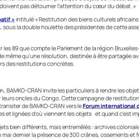
 doivent pas détourner l’attention du cœur du débat.
»
atif »
intitulé «
Restitution des biens culturels africains
 sous la double houlette des présidentes de cette asse
 les 89 que compte le Parlement de la région Bruxelles-Cap
e même qu’une résolution, destinée à être partagée avec
rs des restitutions concrètes.
BAMKO-CRAN invite les particuliers à rendre les objets 
leurs oncles du Congo. Cette campagne de restitution v
s transiter de BAMKO-CRAN vers le
Forum international 
lles et lignées d’où viennent les objets et quand c’est i
ets bien différents, mais entremêlés : archives colonial
en mai dernier la présence de 300 crânes, ossements et