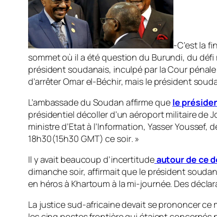
-C’est la f
sommet où il a été question du Burundi, du défi mi
président soudanais, inculpé par la Cour pénale 
d’arrêter Omar el-Béchir, mais le président souda
L’ambassade du Soudan affirme que
le préside
présidentiel décoller d’un aéroport militaire de
ministre d’Etat à l’Information, Yasser Youssef, d
18h30
(15h30 GMT)
ce soir
. »
Il y avait beaucoup d’incertitude
autour de ce d
dimanche soir, affirmait que le président soudana
en héros à Khartoum à la mi-journée. Des déclara
La justice sud-africaine devait se prononcer ce m
les cinq postes frontière qui étaient concernés 