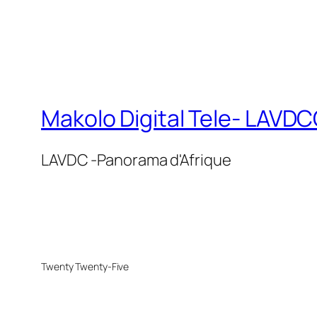
Makolo Digital Tele- LAV
LAVDC -Panorama d'Afrique
Twenty Twenty-Five