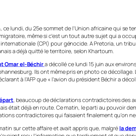
in, ce lundi, du 25e sommet de l’Union africaine qui se 
gratoire, même si c’est un tout autre sujet qui a occupé 
internationale (CPI) pour génocide. A Pretoria, un trib
nais a déjà quitté le territoire, selon Khartoum.
nt Omar el-Béchir
a décollé ce lundi 15 juin aux environ
 Johannesburg. Ils ont même pris en photo ce décollage. 
éclarant à l’AFP que «
l’avion du président Béchir a décol
épart
, beaucoup de déclarations contradictoires des a
is était déjà en route. Ce matin, le parti au pouvoir dem
tions contradictoires qui faisaient finalement qu’on ne 
atin sur cette affaire et avait appris que, malgré
la dem
n’avaient reçu l’information que tardivement et que don