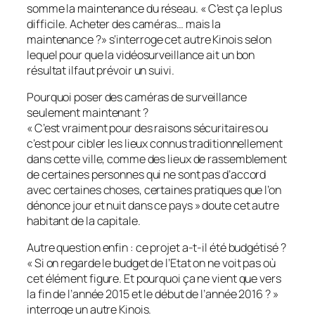
somme la maintenance du réseau. «
C’est ça le plus
difficile. Acheter des caméras… mais la
maintenance ?» s
‘interroge cet autre Kinois selon
lequel pour que la vidéosurveillance ait un bon
résultat ilfaut prévoir un suivi.
Pourquoi poser des caméras de surveillance
seulement maintenant ?
«
C’est vraiment pour des raisons sécuritaires ou
c’est pour cibler les lieux connus traditionnellement
dans cette ville, comme des lieux de rassemblement
de certaines personnes qui ne sont pas d’accord
avec certaines choses, certaines pratiques que l’on
dénonce jour et nuit dans ce pays
» doute cet autre
habitant de la capitale.
Autre question enfin : ce projet a-t-il été budgétisé ?
«
Si on regarde le budget de l’Etat on ne voit pas où
cet élément figure. Et pourquoi ça ne vient que vers
la fin de l’année 2015 et le début de l’année 2016 ?
»
interroge un autre Kinois.