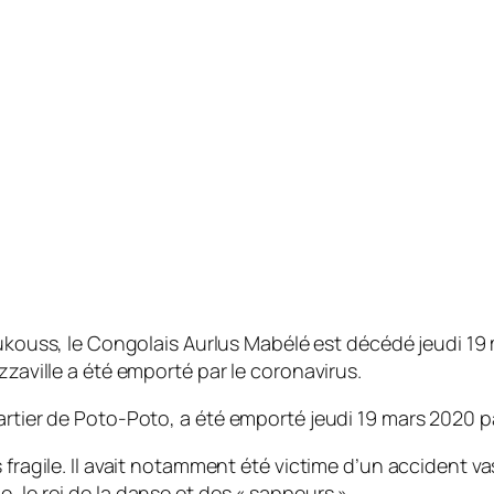
kouss, le Congolais Aurlus Mabélé est décédé jeudi 19 ma
zzaville a été emporté par le coronavirus.
artier de Poto-Poto, a été emporté jeudi 19 mars 2020 par
 fragile. Il avait notamment été victime d’un accident va
, le roi de la danse et des « sappeurs ».