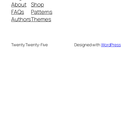
About
Shop
FAQs
Patterns
Authors
Themes
Twenty Twenty-Five
Designed with
WordPress