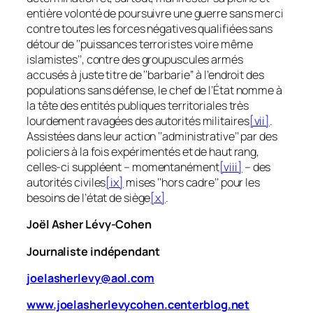
entière volonté de poursuivre une guerre sans merci
contre toutes les forces négatives qualifiées sans
détour de ‘‘
puissances terroristes voire même
islamistes
’’, contre des groupuscules armés
accusés à juste titre de ‘‘
barbarie
’’ à l’endroit des
populations sans défense, le chef de l’État nomme à
la tête des entités publiques territoriales très
lourdement ravagées des autorités militaires
[vii]
.
Assistées dans leur action ‘‘
administrative
’’ par des
policiers à la fois expérimentés et de haut rang,
celles-ci suppléent –
momentanément
[viii]
– des
autorités civiles
[ix]
mises ‘‘
hors cadre
’’ pour les
besoins de l’état de siège
[x]
.
Joël Asher Lévy-Cohen
Journaliste indépendant
joelasherlevy@aol.com
www.joelasherlevycohen.centerblog.net