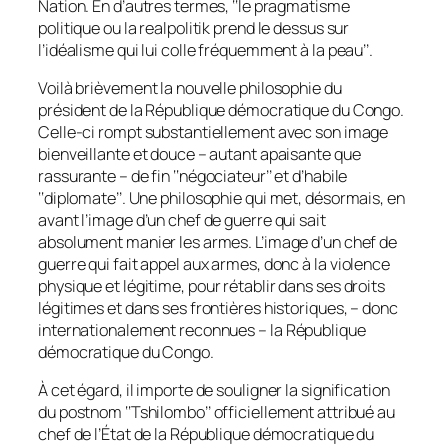
Nation. En d’autres termes, ‘‘
le pragmatisme
politique ou la realpolitik prend le dessus sur
l’idéalisme qui lui colle fréquemment à la peau
’’.
Voilà brièvement la nouvelle philosophie du
président de la République démocratique du Congo.
Celle-ci rompt substantiellement avec son image
bienveillante et douce – autant apaisante que
rassurante – de fin ‘‘
négociateur
’’ et d’habile
‘‘
diplomate
’’. Une philosophie qui met, désormais, en
avant l’image d’un chef de guerre qui sait
absolument manier les armes. L’image d’un chef de
guerre qui fait appel aux armes, donc
à la violence
physique et légitime
, pour rétablir dans ses droits
légitimes et dans ses frontières historiques, – donc
internationalement reconnues
– la République
démocratique du Congo.
À cet égard, il importe de souligner la signification
du postnom ‘‘
Tshilombo
’’ officiellement attribué au
chef de l’État de la République démocratique du