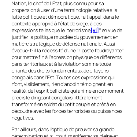
Nation, le chef de l’État, plus connu pour sa
propension à user d’une terminologie relative à la
lutte politique et démocratique, fait appel, dans le
contexte approprié à l’état de siège, à des
expressions telles que le ‘‘
terrorisme
[vi]
’’ en vue de
justifier la politique musclée du gouvernement en
matière stratégique de défense nationale. Aussi
évoque-t-il la nécessité d’une ‘‘
riposte foudroyante
’’
pour mettre fin à l’agression physique de différents
pans territoriaux et à la violation somme toute
criante des droits fondamentaux de citoyens
congolais dans l’Est. Toutes ces expressions qui
n’ont, visiblement, rien d’anodin témoignent, en
réalité, de l’esprit belliciste qui anime en ce moment
précis le dirigeant congolais littéralement
transformé en soldat du petit peuple et prêt à en
découdre avec les forces terroristes ou puissances
négatives.
Par ailleurs, dans l’optique de prouver sa grande
détermination et, surtout, manifester sa pleine et