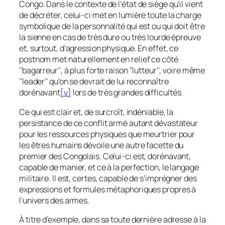
Congo. Dans le contexte de l’état de siège qu’il vient
de décréter, celui-ci met en lumière toute la charge
symbolique de la personnalité qui est ou qui doit être
la sienne en cas de très dure ou très lourde épreuve
et, surtout, d’agression physique. En effet, ce
postnom met naturellement en relief ce côté
‘‘
bagarreur
’’, à plus forte raison ‘‘
lutteur
’’, voire même
‘‘
leader
’’ qu’on se devrait de lui reconnaître
dorénavant
[v]
lors de très grandes difficultés.
Ce qui est clair et, de surcroît, indéniable, la
persistance de ce conflit armé autant dévastateur
pour les ressources physiques que meurtrier pour
les êtres humains dévoile une autre facette du
premier des Congolais. Celui-ci est, dorénavant,
capable de manier, et ce à la perfection, le langage
militaire. Il est, certes, capable de s’imprégner des
expressions et formules métaphoriques propres à
l’univers des armes.
À titre d’exemple, dans sa toute dernière adresse à la