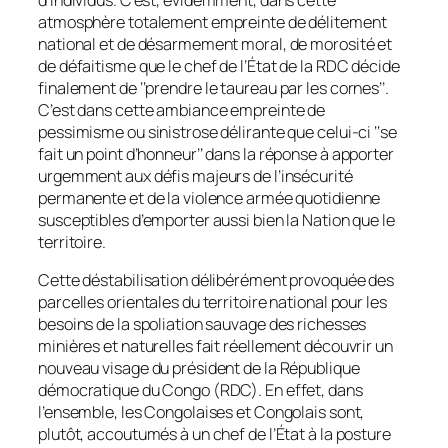
atmosphère totalement empreinte de délitement
national et de désarmement moral, de morosité et
de défaitisme que le chef de l’État de la RDC décide
finalement de ‘‘
prendre le taureau par les cornes
’’.
C’est dans cette ambiance empreinte de
pessimisme ou sinistrose délirante que celui-ci ‘‘
se
fait un point d’honneur
’’ dans la réponse à apporter
urgemment aux défis majeurs de l’insécurité
permanente et de la violence armée quotidienne
susceptibles d’emporter aussi bien la Nation que le
territoire.
Cette déstabilisation délibérément provoquée des
parcelles orientales du territoire national pour les
besoins de la spoliation sauvage des richesses
minières et naturelles fait réellement découvrir un
nouveau visage du président de la République
démocratique du Congo (RDC). En effet, dans
l’ensemble, les Congolaises et Congolais sont,
plutôt, accoutumés à un chef de l’État à la posture