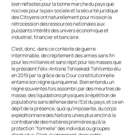
bien néfastes pour la bonne marche du pays que
nocives pour la paix sociale et la sécurité juridique
des Citoyens ont naturellement pour mission la
rétrocession des ressources nationales aux
puissants intérêts des univers économique et
industriel, financier et bancaire.
C’est, donc, dans ce contexte de guerre
interminable, de crépitement des armes sans fin
pour les militaires et sans répit pour les masses que
le président Félix-Antoine Tshisekedi Tshilombo élu
en 2019 par la grâce de la Cour constitutionnelle
entame son règne quinquennal. Bien entendu un
règne souventes fois assombri par des meurtres de
masse, des liquidations physiques à répétition de
populations sans défense dans l’Est du pays, et ce en
dépit de la présence, quoi qu’imposante, du corps
expéditionnaire des Nations unies plus enclin à la
contrebande des matières premières qu’à la
protection ‘‘
formelle
’’ des individus ou groupes
d’individus. C’est, évidemment, dans cette