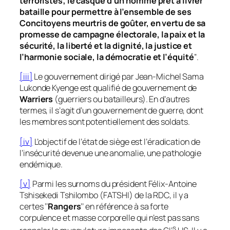
terroristes; le casque d’un homme prêt à livrer
bataille pour permettre à l’ensemble de ses
Concitoyens meurtris de goûter, en vertu de sa
promesse de campagne électorale, la paix et la
sécurité, la liberté et la dignité, la justice et
l’harmonie sociale, la démocratie et l’équité
’’.
[iii]
Le gouvernement dirigé par Jean-Michel Sama
Lukonde Kyenge est qualifié de gouvernement de
Warriers
(guerriers ou batailleurs). En d’autres
termes, il s’agit d’un gouvernement de guerre, dont
les membres sont potentiellement des soldats.
[iv]
L’objectif de l’état de siège est l’éradication de
l’insécurité devenue une anomalie, une pathologie
endémique.
[v]
Parmi les surnoms du président Félix-Antoine
Tshisekedi Tshilombo (FATSHI) de la RDC, il y a
certes ‘‘
Rangers
’’ en référence à sa forte
corpulence et masse corporelle qui n’est pas sans
s