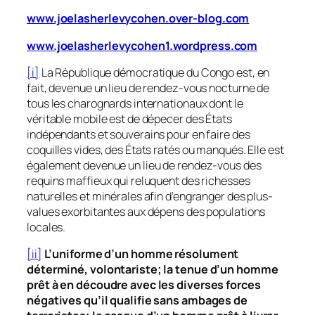
www.joelasherlevycohen.over-blog.com
www.joelasherlevycohen1.wordpress.com
[i]
La République démocratique du Congo est, en
fait, devenue un lieu de rendez-vous nocturne de
tous les charognards internationaux dont le
véritable mobile est de dépecer des États
indépendants et souverains pour en faire des
coquilles vides, des États ratés ou manqués. Elle est
également devenue un lieu de rendez-vous des
requins maffieux qui reluquent des richesses
naturelles et minérales afin d’engranger des plus-
values exorbitantes aux dépens des populations
locales.
[ii]
L’uniforme d’un homme résolument
déterminé, volontariste; la tenue d’un homme
prêt à en découdre avec les diverses forces
négatives qu’il qualifie sans ambages de