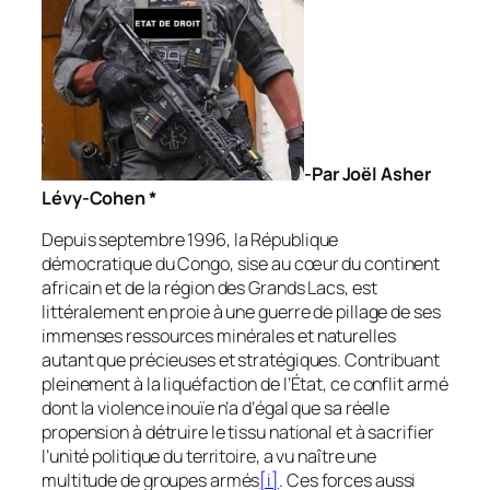
-Par Joël Asher
Lévy-Cohen *
Depuis septembre 1996, la République
démocratique du Congo, sise au cœur du continent
africain et de la région des Grands Lacs, est
littéralement en proie à une guerre de pillage de ses
immenses ressources minérales et naturelles
autant que précieuses et stratégiques. Contribuant
pleinement à la liquéfaction de l’État, ce conflit armé
dont la violence inouïe n’a d’égal que sa réelle
propension à détruire le tissu national et à sacrifier
l’unité politique du territoire, a vu naître une
multitude de groupes armés
[i]
. Ces forces aussi