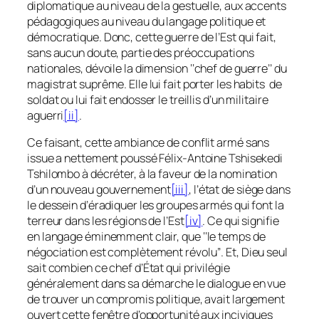
diplomatique au niveau de la gestuelle, aux accents
pédagogiques au niveau du langage politique et
démocratique. Donc, cette guerre de l’Est qui fait,
sans aucun doute, partie des préoccupations
nationales, dévoile la dimension ‘‘
chef de guerre’
’ du
magistrat suprême. Elle lui fait porter les habits de
soldat ou lui fait endosser le treillis d’un militaire
aguerri
[ii]
.
Ce faisant, cette ambiance de conflit armé sans
issue a nettement poussé Félix-Antoine Tshisekedi
Tshilombo à décréter, à la faveur de la nomination
d’un nouveau gouvernement
[iii]
, l’état de siège dans
le dessein d’éradiquer les groupes armés qui font la
terreur dans les régions de l’Est
[iv]
. Ce qui signifie
en langage éminemment clair, que ‘‘
le temps de
négociation est complètement révolu
’’. Et, Dieu seul
sait combien ce chef d’État qui privilégie
généralement dans sa démarche le dialogue en vue
de trouver un compromis politique, avait largement
ouvert cette fenêtre d’opportunité aux inciviques