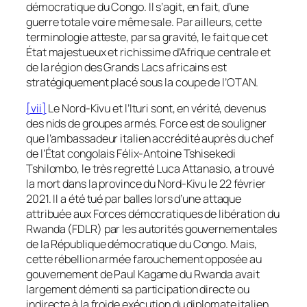
démocratique du Congo. Il s’agit, en fait, d’une
guerre totale voire même sale. Par ailleurs, cette
terminologie atteste, par sa gravité, le fait que cet
État majestueux et richissime d’Afrique centrale et
de la région des Grands Lacs africains est
stratégiquement placé sous la coupe de l’OTAN.
[vii]
Le Nord-Kivu et l’Ituri sont, en vérité, devenus
des nids de groupes armés. Force est de souligner
que l’ambassadeur italien accrédité auprès du chef
de l’État congolais Félix-Antoine Tshisekedi
Tshilombo, le très regretté Luca Attanasio, a trouvé
la mort dans la province du Nord-Kivu le 22 février
2021. Il a été tué par balles lors d’une attaque
attribuée aux Forces démocratiques de libération du
Rwanda (FDLR) par les autorités gouvernementales
de la République démocratique du Congo. Mais,
cette rébellion armée farouchement opposée au
gouvernement de Paul Kagame du Rwanda avait
largement démenti sa participation directe ou
indirecte à la froide exécution du diplomate italien.