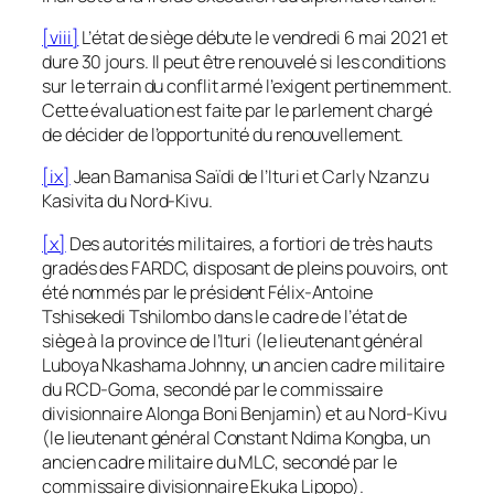
[viii]
L’état de siège débute le vendredi 6 mai 2021 et
dure 30 jours. Il peut être renouvelé si les conditions
sur le terrain du conflit armé l’exigent pertinemment.
Cette évaluation est faite par le parlement chargé
de décider de l’opportunité du renouvellement.
[ix]
Jean Bamanisa Saïdi de l’Ituri et Carly Nzanzu
Kasivita du Nord-Kivu.
[x]
Des autorités militaires, a fortiori de très hauts
gradés des FARDC, disposant de pleins pouvoirs, ont
été nommés par le président Félix-Antoine
Tshisekedi Tshilombo dans le cadre de l’état de
siège à la province de l’Ituri (le lieutenant général
Luboya Nkashama Johnny, un ancien cadre militaire
du RCD-Goma, secondé par le commissaire
divisionnaire Alonga Boni Benjamin) et au Nord-Kivu
(le lieutenant général Constant Ndima Kongba, un
ancien cadre militaire du MLC, secondé par le
commissaire divisionnaire Ekuka Lipopo).