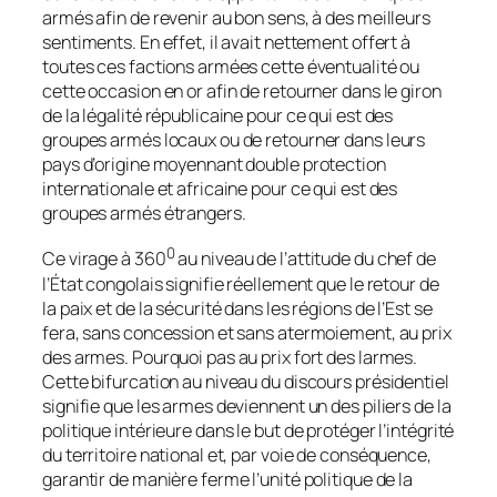
armés afin de revenir au bon sens, à des meilleurs
sentiments. En effet, il avait nettement offert à
toutes ces factions armées cette éventualité ou
cette occasion en or afin de retourner dans le giron
de la légalité républicaine pour ce qui est des
groupes armés locaux ou de retourner dans leurs
pays d’origine moyennant double protection
internationale et africaine pour ce qui est des
groupes armés étrangers.
0
Ce virage à 360
au niveau de l’attitude du chef de
l’État congolais signifie réellement que le retour de
la paix et de la sécurité dans les régions de l’Est se
fera, sans concession et sans atermoiement, au prix
des armes. Pourquoi pas au prix fort des larmes.
Cette bifurcation au niveau du discours présidentiel
signifie que les armes deviennent un des piliers de la
politique intérieure dans le but de protéger l’intégrité
du territoire national et, par voie de conséquence,
garantir de manière ferme l’unité politique de la