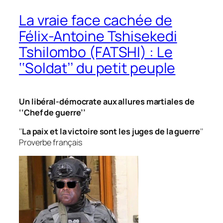
La vraie face cachée de
Félix-Antoine Tshisekedi
Tshilombo (FATSHI) : Le
‘‘Soldat’’ du petit peuple
Un libéral-démocrate aux allures martiales de
‘‘
Chef de guerre
’’
‘‘
La paix et la victoire sont les juges de la guerre
’’
Proverbe français