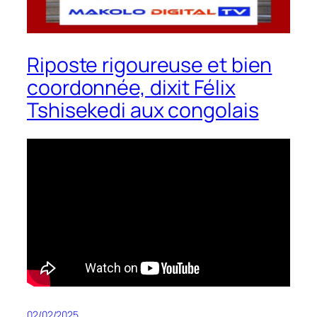
Riposte rigoureuse et bien
coordonnée, dixit Félix
Tshisekedi aux congolais
02/02/2025