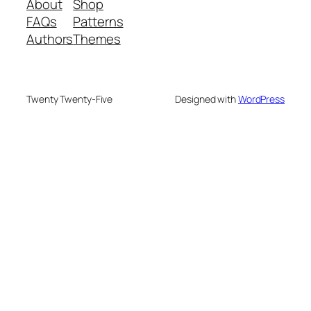
About
Shop
FAQs
Patterns
Authors
Themes
Twenty Twenty-Five
Designed with
WordPress