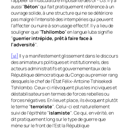
rappeler la musculature imposante des GI’
US. Il y a
aussi ‘‘
Béton
’’ qui fait pratiquement référence à un
ouvrage solide, à une structure qui ne se détériore
pas malgré l’intensité des intempéries qui peuvent
l’affecter ou nuire à son usage effectif. Il y a lieu de
souligner que ‘‘
Tshilombo
’’ en langue luba signifie
‘‘
guerrier intrépide, prêt à faire face à
l’adversité
’’.
[vi]
Il y a manifestement glissement dans le discours
des animateurs politiques et institutionnels, des
acteurs administratifs et gouvernementaux de la
République démocratique du Congo au premier rang
desquels le chef de l’État Félix-Antoine Tshisekedi
Tshilombo. Ceux-ci n’évoquent plus les inciviques et
déstabilisateurs en termes de forces rebelles ou
forces négatives. En lieu et place, ils évoquent plutôt
le terme ‘‘
terroriste
’’. Celui-ci est naturellement
suivi de l’épithète ‘‘
islamiste
’’. Ce qui, en vérité, en
dit pratiquement long sur le type de guerre que
mène sur le front de l’Est la République