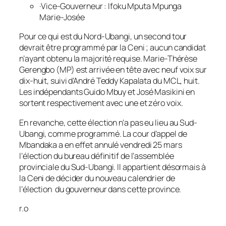
·Vice-Gouverneur : Ifoku Mputa Mpunga
Marie-Josée
Pour ce qui est du Nord-Ubangi, un second tour
devrait être programmé par la Ceni ; aucun candidat
n’ayant obtenu la majorité requise. Marie-Thérèse
Gerengbo (MP) est arrivée en tête avec neuf voix sur
dix-huit, suivi d’André Teddy Kapalata du MCL, huit.
Les indépendants Guido Mbuy et José Masikini en
sortent respectivement avec une et zéro voix.
En revanche, cette élection n’a pas eu lieu au Sud-
Ubangi, comme programmé. La cour d’appel de
Mbandaka a en effet annulé vendredi 25 mars
l’élection du bureau définitif de l’assemblée
provinciale du Sud-Ubangi. Il appartient désormais à
la Ceni de décider du nouveau calendrier de
l’élection du gouverneur dans cette province.
r.o