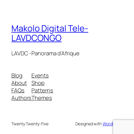
Makolo Digital Tele-
LAVDCONGO
LAVDC -Panorama d'Afrique
Blog
Events
About
Shop
FAQs
Patterns
Authors
Themes
Twenty Twenty-Five
Designed with
WordPress