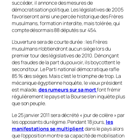
succéder, il annonce des mesures de
démocratisation politique. Les législatives de 2005
favoriseront ainsi une percée historique des Frères
musulmans, formation interdite, mais tolérée, qui
compte désormais 88 députés sur 454.
L’ouverture sera de courte durée : les Frères
musulmans n’obtiendront aucun siège lors du
premier tour des législatives de 2010. Dénonçant
des fraudes de la part du pouvoir, ils boycottent le
second tour. Le Parti national démocratique rafle
85 % des sièges. Mais c’est le triomphe de trop. La
mécanique égyptienne hoquète, le vieux président
est malade,
des rumeurs sur sa mort
font frémir
régulièrement le pays et la Bourse s’en inquiète plus
que son peuple.
Le 25 janvier 2011 sera décrété « jour de colère » par
les opposants du régime. Pendant 18 jours,
les
manifestations se multiplient
dans le pays alors
que l’opposition montre sa capacité de mobilisation