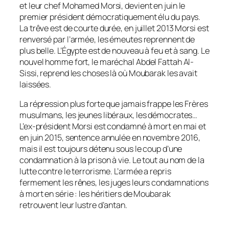
et leur chef Mohamed Morsi, devient en juin le
premier président démocratiquement élu du pays.
La trêve est de courte durée, en juillet 2013 Morsi est
renversé par l’armée, les émeutes reprennent de
plus belle. L’Égypte est de nouveau à feu et à sang. Le
nouvel homme fort, le maréchal Abdel Fattah Al-
Sissi, reprend les choses là où Moubarak les avait
laissées.
La répression plus forte que jamais frappe les Frères
musulmans, les jeunes libéraux, les démocrates…
L’ex-président Morsi est condamné à mort en mai et
en juin 2015, sentence annulée en novembre 2016,
mais il est toujours détenu sous le coup d’une
condamnation à la prison à vie. Le tout au nom de la
lutte contre le terrorisme. L’armée a repris
fermement les rênes, les juges leurs condamnations
à mort en série : les héritiers de Moubarak
retrouvent leur lustre d’antan.