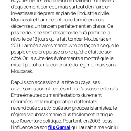
égyptienne non seulement de maintenir un niveau
d’équipement correct, mais surtout d’en faire un
investisseur de premier plan de l’industrie civile.
Moubarak et l’armée ont donc formé, en trois
décennies, un tandem parfaitement en phase. Ce
pas de deux ne s’est désaccordé qu’à partir de la
révolte de 18 jours qui a fait tomber Moubarak en
2011. L’armée a alors manœuvré de façon à ce que le
peuple en colère puisse croire qu’elle était de son
côté. Or, la suite des événements a montré qu’elle
misait plutôt sur la continuité du régime, mais sans
Moubarak.
Depuis son accession à la tête du pays, ses
adversaires auront tenté six fois d’assassiner le raïs.
Entre émeutes ou manifestations durement
réprimées, et la multiplication d’attentats
revendiqués ou attribués aux groupes islamistes, le
régime Moubarak manie plus facilement la trique
que l’ouverture politique. Pourtant, en 2003, sous
l’influence de son
fils Gamal
qu’il aurait aimé voir lui