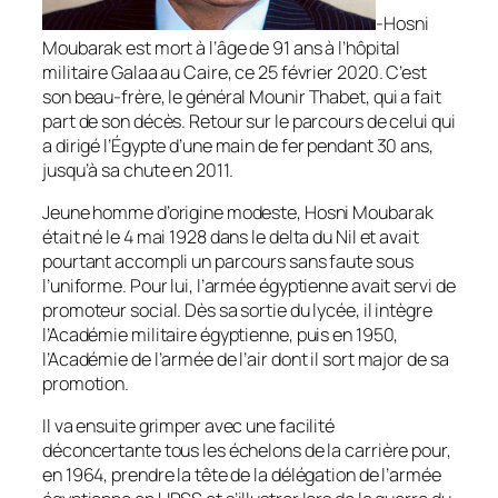
-Hosni
Moubarak est mort à l’âge de 91 ans à l’hôpital
militaire Galaa au Caire, ce 25 février 2020. C’est
son beau-frère, le général Mounir Thabet, qui a fait
part de son décès. Retour sur le parcours de celui qui
a dirigé l’Égypte d’une main de fer pendant 30 ans,
jusqu’à sa chute en 2011.
Jeune homme d’origine modeste, Hosni Moubarak
était né le 4 mai 1928 dans le delta du Nil et avait
pourtant accompli un parcours sans faute sous
l’uniforme. Pour lui, l’armée égyptienne avait servi de
promoteur social. Dès sa sortie du lycée, il intègre
l’Académie militaire égyptienne, puis en 1950,
l’Académie de l’armée de l’air dont il sort major de sa
promotion.
Il va ensuite grimper avec une facilité
déconcertante tous les échelons de la carrière pour,
en 1964, prendre la tête de la délégation de l’armée