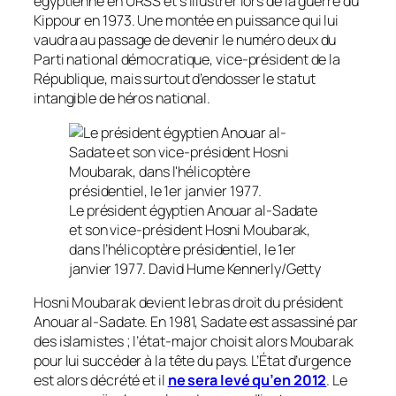
égyptienne en URSS et s’illustrer lors de la guerre du
Kippour en 1973. Une montée en puissance qui lui
vaudra au passage de devenir le numéro deux du
Parti national démocratique, vice-président de la
République, mais surtout d’endosser le statut
intangible de héros national.
Le président égyptien Anouar al-Sadate
et son vice-président Hosni Moubarak,
dans l’hélicoptère présidentiel, le 1er
janvier 1977.
David Hume Kennerly/Getty
Hosni Moubarak devient le bras droit du président
Anouar al-Sadate. En 1981, Sadate est assassiné par
des islamistes ; l’état-major choisit alors Moubarak
pour lui succéder à la tête du pays. L’État d’urgence
est alors décrété et il
ne sera levé qu’en 2012
. Le