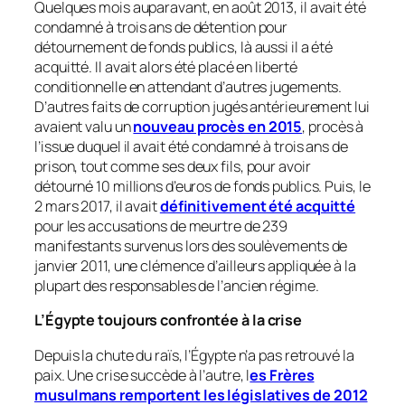
Quelques mois auparavant, en août 2013, il avait été
condamné à trois ans de détention pour
détournement de fonds publics, là aussi il a été
acquitté. Il avait alors été placé en liberté
conditionnelle en attendant d’autres jugements.
D’autres faits de corruption jugés antérieurement lui
avaient valu un
nouveau procès en 2015
, procès à
l’issue duquel il avait été condamné à trois ans de
prison, tout comme ses deux fils, pour avoir
détourné 10 millions d’euros de fonds publics. Puis, le
2 mars 2017, il avait
définitivement été acquitté
pour les accusations de meurtre de 239
manifestants survenus lors des soulèvements de
janvier 2011, une clémence d’ailleurs appliquée à la
plupart des responsables de l’ancien régime.
L’Égypte toujours confrontée à la crise
Depuis la chute du raïs, l’Égypte n’a pas retrouvé la
paix. Une crise succède à l’autre, l
es Frères
musulmans remportent les législatives de 2012