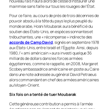
nouveau raïs n’aura alors de cesse d’instaurer une
mainmise sans faille sur tous les rouages de l’État.
Pour ce faire, au cours de près de trois décennies de
pouvoir absolu à la tête du pays le plus peuplé du
monde arabe, Hosni Moubarak aura bénéficié du
soutien des États-Unis, en espèces sonnantes et
trébuchantes, une « récompense » indirecte des
accords de Camp David
, signés en septembre 1978
aux États-Unis, entre Israël et l’Égypte. Ainsi, depuis
1980, l’« ami américain » aura investi quelque 36
milliards de dollars dans les forces armées
égyptiennes, comme le rappelle, en 2008, Margaret
Scobey ambassadrice américaine en poste au Caire
dans une note adressée au général David Petraeus
alors commandant en chef des armées américaines
au Moyen-Orient.
Six fois on a tenté de tuer Moubarak
Cette généreuse contribution a permis à l’armée