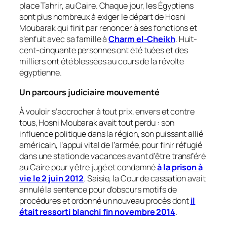
place Tahrir, au Caire. Chaque jour, les Égyptiens
sont plus nombreux à exiger le départ de Hosni
Moubarak qui finit par renoncer à ses fonctions et
s’enfuit avec sa famille à
Charm el-Cheikh
. Huit-
cent-cinquante personnes ont été tuées et des
milliers ont été blessées au cours de la révolte
égyptienne.
Un parcours judiciaire mouvementé
À vouloir s’accrocher à tout prix, envers et contre
tous, Hosni Moubarak avait tout perdu : son
influence politique dans la région, son puissant allié
américain, l’appui vital de l’armée, pour finir réfugié
dans une station de vacances avant d’être transféré
au Caire pour y être jugé et condamné
à la prison à
vie le 2 juin 2012
. Saisie, la Cour de cassation avait
annulé la sentence pour d’obscurs motifs de
procédures et ordonné un nouveau procès dont
il
était ressorti blanchi fin novembre 2014
.