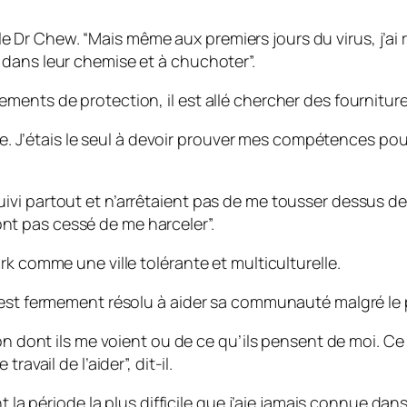
it le Dr Chew. “Mais même aux premiers jours du virus, j’
dans leur chemise et à chuchoter”.
ments de protection, il est allé chercher des fournitu
ile. J’étais le seul à devoir prouver mes compétences po
vi partout et n’arrêtaient pas de me tousser dessus de
n’ont pas cessé de me harceler”.
rk comme une ville tolérante et multiculturelle.
 est fermement résolu à aider sa communauté malgré le 
on dont ils me voient ou de ce qu’ils pensent de moi. Ce 
avail de l’aider”, dit-il.
t la période la plus difficile que j’aie jamais connue dan