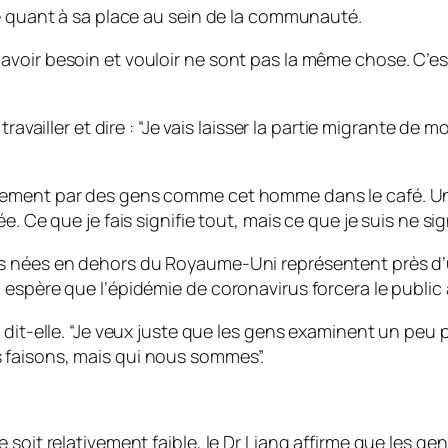
se quant à sa place au sein de la communauté.
voir besoin et vouloir ne sont pas la même chose. C’est
travailler et dire : “Je vais laisser la partie migrante d
lement par des gens comme cet homme dans le café. Un
 Ce que je fais signifie tout, mais ce que je suis ne signi
s nées en dehors du Royaume-Uni représentent près d’u
 espère que l’épidémie de coronavirus forcera le public
 dit-elle. “Je veux juste que les gens examinent un peu p
 faisons, mais qui nous sommes”.
oit relativement faible, le Dr Liang affirme que les gens