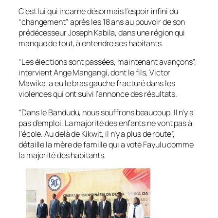
C’est lui qui incarne désormais l’espoir infini du
“changement” après les 18 ans au pouvoir de son
prédécesseur Joseph Kabila, dans une région qui
manque de tout, à entendre ses habitants.
“Les élections sont passées, maintenant avançons”,
intervient Ange Mangangi, dont le fils, Victor
Mawika, a eu le bras gauche fracturé dans les
violences qui ont suivi l’annonce des résultats.
“Dans le Bandudu, nous souffrons beaucoup. Il n’y a
pas d’emploi. La majorité des enfants ne vont pas à
l’école. Au delà de Kikwit, il n’y a plus de route”,
détaille la mère de famille qui a voté Fayulu comme
la majorité des habitants.