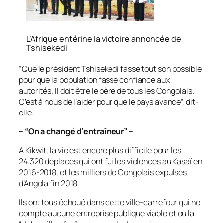
L’Afrique entérine la victoire annoncée de
Tshisekedi
“Que le président Tshisekedi fasse tout son possible
pour que la population fasse confiance aux
autorités. Il doit être le père de tous les Congolais.
C’est à nous de l’aider pour que le pays avance”, dit-
elle.
– “On a changé d’entraîneur” –
A Kikwit, la vie est encore plus difficile pour les
24.320 déplacés qui ont fui les violences au Kasaï en
2016-2018, et les milliers de Congolais expulsés
d’Angola fin 2018.
Ils ont tous échoué dans cette ville-carrefour qui ne
compte aucune entreprise publique viable et où la