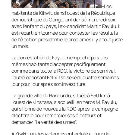
-Les
habitants de Kikwit, dans l’ouest de la République
démocratique du Congo, ont dansé mercredi soir
avec l’enfant du pays, l’ex-candidat Martin Fayulu. Il
est reparti en tournée pour contester les résultats
de l’élection présidentielle proclamés il y a tout juste
un mois.
La contestation de Fayulu n’empêche pas ces
mêmes habitants d’accepter pacifiquement,
comme dans toute la RDC, la victoire de son rival,
l’autre opposant Félix Tshisekedi, quatre semaines
jour pour jour après son investiture.
La grande ville du Bandundu, située à 550 km à
l’ouest de Kinshasa, a accueilli en héros M. Fayulu,
qui sillonne de nouveau la RDC après la campagne
électorale pour remercier ses électeurs et
demander “la vérité des urnes”.
A Kiwkit, où des violences ont éclaté autour de