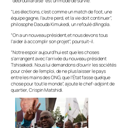
“débrouillardise” est un mode de survie.
“Les élections, c’est comme un match de foot, une
équipe gagne, l’autre perd, et la vie doit continuer”,
philosophe Daouda Kimukedi, un refoulé d’Angola.
“On a un nouveau président,et nous devons tous
l’aider à accomplir son projet”, poursuit-il.
“Notre espoir aujourd’hui est que les choses
s’arrangent avec l’arrivée du nouveau président
Tshisekedi. Nous lui demandons d’ouvrir les sociétés
pour créer de l’emploi, de ne plus laisser le pays
entre les mains des ONG, que l’État fasse quelque
chose pour tout le monde”, ajoute le chef-adjoint de
quartier, Crispin Matshidi.