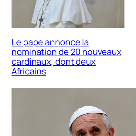
Le pape annonce la
nomination de 20 nouveaux
cardinaux, dont deux
Africains