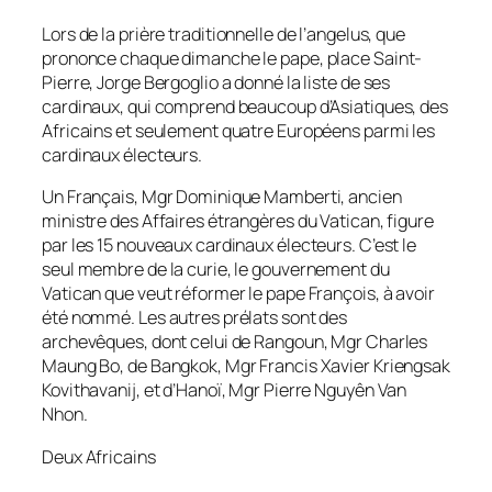
Lors de la prière traditionnelle de l’angelus, que
prononce chaque dimanche le pape, place Saint-
Pierre, Jorge Bergoglio a donné la liste de ses
cardinaux, qui comprend beaucoup d’Asiatiques, des
Africains et seulement quatre Européens parmi les
cardinaux électeurs.
Un Français, Mgr Dominique Mamberti, ancien
ministre des Affaires étrangères du Vatican, figure
par les 15 nouveaux cardinaux électeurs. C’est le
seul membre de la curie, le gouvernement du
Vatican que veut réformer le pape François, à avoir
été nommé. Les autres prélats sont des
archevêques, dont celui de Rangoun, Mgr Charles
Maung Bo, de Bangkok, Mgr Francis Xavier Kriengsak
Kovithavanij, et d’Hanoï, Mgr Pierre Nguyên Van
Nhon.
Deux Africains