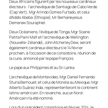
Deux Africains figurent par les nouveaux cardinaux
électeurs : l’archevêque de Santiago de Cabo Verde
(Cap Vert), Mgr Arlindo Gomes Furtado, et celui
d’Addis Abeba (Ethiopie), Mr Berhaneyesus
Demerew Souraphiel.
Deux Océaniens, l’évêque de Tonga, Mgr Soane
Patita Paini Mafi et l’archevêque de Wellington
(Nouvelle-Zélande), John Atcherley Dew, seront
également cardinaux électeurs le 14 février
prochain, à l’occasion de ce consistoire, réunion de
la curie, annoncé par le pape François.
Le pape aux Philippines et au Sri Lanka
L’archevêque de Montevideo, Mgr Daniel Fernando
Sturla Berhouet, et celui de Morelia au Mexique, Mgr
Alberto Suárez Inda, représententeront le continent
latino-américain. En revanche, aucun Nord-
Américain n’a été nommé.
Lors d’un précédent consistoire en février 2014, le