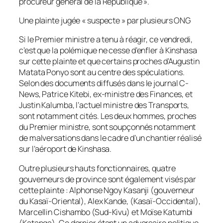
procureur général de la République ».
Une plainte jugée « suspecte » par plusieurs ONG
Si le Premier ministre a tenu à réagir, ce vendredi,
c’est que la polémique ne cesse d’enfler à Kinshasa
sur cette plainte et que certains proches d’Augustin
Matata Ponyo sont au centre des spéculations.
Selon des documents diffusés dans le journal C-
News, Patrice Kitebi, ex-ministre des Finances, et
Justin Kalumba, l’actuel ministre des Transports,
sont notamment cités. Les deux hommes, proches
du Premier ministre, sont soupçonnés notamment
de malversations dans le cadre d’un chantier réalisé
sur l’aéroport de Kinshasa.
Outre plusieurs hauts fonctionnaires, quatre
gouverneurs de province sont également visés par
cette plainte : Alphonse Ngoy Kasanji (gouverneur
du Kasaï-Oriental), Alex Kande, (Kasaï-Occidental),
Marcellin Cishambo (Sud-Kivu) et Moïse Katumbi
(Katanga). Ce dernier étant un adversaire politique