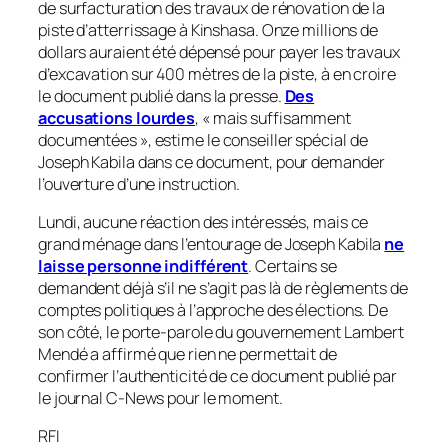
de surfacturation des travaux de rénovation de la
piste d’atterrissage à Kinshasa. Onze millions de
dollars auraient été dépensé pour payer les travaux
d’excavation sur 400 mètres de la piste, à en croire
le document publié dans la presse.
Des
accusations lourdes
, «
mais suffisamment
documentées
», estime le conseiller spécial de
Joseph Kabila dans ce document, pour demander
l’ouverture d’une instruction.
Lundi, aucune réaction des intéressés, mais ce
grand ménage dans l’entourage de Joseph Kabila
ne
laisse personne indifférent
. Certains se
demandent déjà s’il ne s’agit pas là de règlements de
comptes politiques à l’approche des élections. De
son côté, le porte-parole du gouvernement Lambert
Mendé a affirmé que rien ne permettait de
confirmer l’authenticité de ce document publié par
le journal
C-News
pour le moment.
RFI