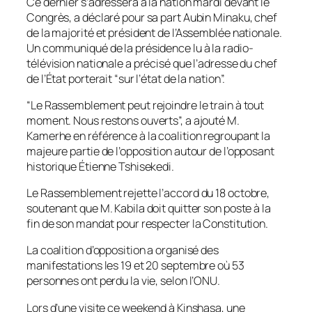
Ce dernier s’adressera à la nation mardi devant le
Congrès, a déclaré pour sa part Aubin Minaku, chef
de la majorité et président de l’Assemblée nationale.
Un communiqué de la présidence lu à la radio-
télévision nationale a précisé que l’adresse du chef
de l’État porterait “sur l’état de la nation”.
“Le Rassemblement peut rejoindre le train à tout
moment. Nous restons ouverts”, a ajouté M.
Kamerhe en référence à la coalition regroupant la
majeure partie de l’opposition autour de l’opposant
historique Étienne Tshisekedi.
Le Rassemblement rejette l’accord du 18 octobre,
soutenant que M. Kabila doit quitter son poste à la
fin de son mandat pour respecter la Constitution.
La coalition d’opposition a organisé des
manifestations les 19 et 20 septembre où 53
personnes ont perdu la vie, selon l’ONU.
Lors d’une visite ce weekend à Kinshasa, une