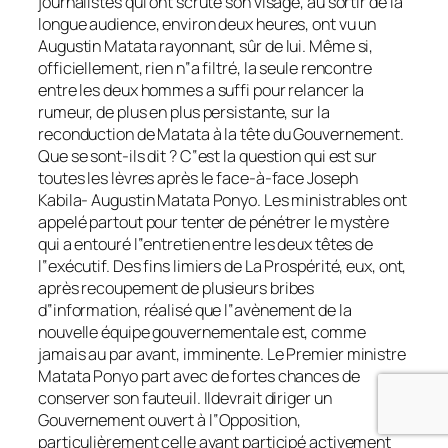
appelé partout pour tenter de pénétrer le mystère
qui a entouré l‟entretien entre les deux têtes de
l‟exécutif. Des fins limiers de La Prospérité, eux, ont,
après recoupement de plusieurs bribes
d‟information, réalisé que l‟avènement de la
nouvelle équipe gouvernementale est, comme
jamais au par avant, imminente. Le Premier ministre
Matata Ponyo part avec de fortes chances de
conserver son fauteuil. Ildevrait diriger un
Gouvernement ouvert à l‟Opposition,
particulièrement celle ayant participé activement
aux travaux des Concertations nationales. On pense
ici à l‟Opposition dite républicaine chère à Léon
Kengo.On signale aussi la venue des personnalités
politiques en pointe sur le dossier de la révision
constitutionnelle. Le nom de Matata circulait déjà Si
Matata était reconduit, cela ne constituerait en rien
une surprise. Dans la matinée d‟hier, lundi 8
septembre, alors qu‟il inspectait la rentrée scolaire
dans certaines écoles de la capitale, Augustin