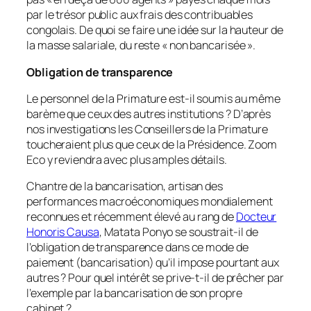
par le trésor public aux frais des contribuables
congolais. De quoi se faire une idée sur la hauteur de
la masse salariale, du reste « non bancarisée ».
Obligation de transparence
Le personnel de la Primature est-il soumis au même
barème que ceux des autres institutions ? D’après
nos investigations les Conseillers de la Primature
toucheraient plus que ceux de la Présidence. Zoom
Eco y reviendra avec plus amples détails.
Chantre de la bancarisation, artisan des
performances macroéconomiques mondialement
reconnues et récemment élevé au rang de
Docteur
Honoris Causa
, Matata Ponyo se soustrait-il de
l’obligation de transparence dans ce mode de
paiement (bancarisation) qu’il impose pourtant aux
autres ? Pour quel intérêt se prive-t-il de prêcher par
l’exemple par la bancarisation de son propre
cabinet ?