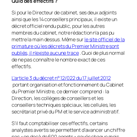
Quid des effectifs ?
Si pour le Directeur de cabinet, ses deux adjoints
ainsi que les 14 conseillers principaux, il existe un
décret officiel rendu public, pour les autres
membres du cabinet, notre rédaction n’a pas pu
mettre la main dessus. Même sur
le site officiel de la
primature où les décrets du Premier Ministre sont
publiés, il n’existe aucune trace
. Quoi de plus normal
de ne pas connaître le nombre exact de ces
effectifs.
L’article 3 du décret n° 12/022 du 17 juillet 2012
portant organisation et fonctionnement du Cabinet
du Premier Ministre, ce dernier comprend : la
Direction, les collèges de conseillers et les
conseillers techniques spéciaux, les cellules, les
secrétariat privé du PM et le service administratif.
S’il faut comptabiliser ces effectifs, certains
analystes avertis se permettent d’avancer un chiffre
pas « en deçà de 600 agents » payés chaque mois