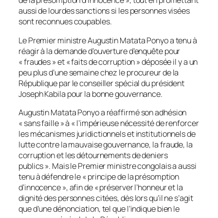
de la présomption d’innocence », tout en promettant
aussi de lourdes sanctions si les personnes visées
sont reconnues coupables.
Le Premier ministre Augustin Matata Ponyo a tenu à
réagir à la demande d’ouverture d’enquête pour
« fraudes » et « faits de corruption » déposée il y a un
peu plus d’une semaine chez le procureur de la
République par le conseiller spécial du président
Joseph Kabila pour la bonne gouvernance.
Augustin Matata Ponyo a réaffirmé son adhésion
« sans faille » à « l’impérieuse nécessité de renforcer
les mécanismes juridictionnels et institutionnels de
lutte contre la mauvaise gouvernance, la fraude, la
corruption et les détournements de deniers
publics ». Mais le Premier ministre congolais a aussi
tenu à défendre le « principe de la présomption
d’innocence », afin de « préserver l’honneur et la
dignité des personnes citées, dès lors qu’il ne s’agit
que d’une dénonciation, tel que l’indique bien le