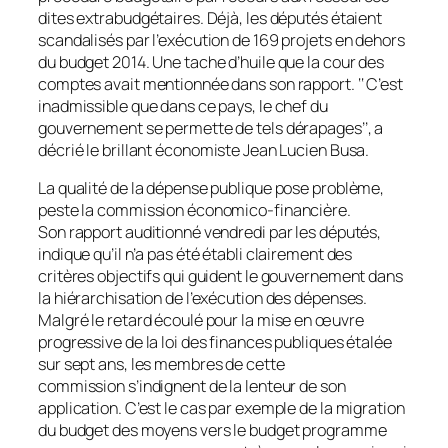
dites extrabudgétaires. Déjà, les députés étaient
scandalisés par l’exécution de 169 projets en dehors
du budget 2014. Une tache d’huile que la cour des
comptes avait mentionnée dans son rapport. ‘‘ C’est
inadmissible que dans ce pays, le chef du
gouvernement se permette de tels dérapages’’, a
décrié le brillant économiste Jean Lucien Busa.
La qualité de la dépense publique pose problème,
peste la commission économico-financière.
Son rapport auditionné vendredi par les députés,
indique qu’il n’a pas été établi clairement des
critères objectifs qui guident le gouvernement dans
la hiérarchisation de l’exécution des dépenses.
Malgré le retard écoulé pour la mise en œuvre
progressive de la loi des finances publiques étalée
sur sept ans, les membres de cette
commission s’indignent de la lenteur de son
application. C’est le cas par exemple de la migration
du budget des moyens vers le budget programme