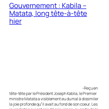
Gouvernement : Kabila –
Matata, long tête-à-tête
hier
-Reçu en tête-tête par le Président
Joseph Kabila, le Premier ministre Matata a
visiblement eu du mal à dissimiler la joie profonde
qu‟il avait au fond de son coeur. Les journalistes qui
ont scruté son visage, au sortir de la longue
audience, environ deux heures, ont vu un Augustin
Matata rayonnant, sûr de lui. Même si,
officiellement, rien n‟a filtré, la seule rencontre
entre les deux hommes a suffi pour relancer la
rumeur, de plus en plus persistante, sur la
reconduction de Matata à la tête du Gouvernement.
Que se sont-ils dit ? C‟est la question qui est sur
toutes les lèvres après le face-à-face Joseph
Kabila- Augustin Matata Ponyo. Les ministrables ont