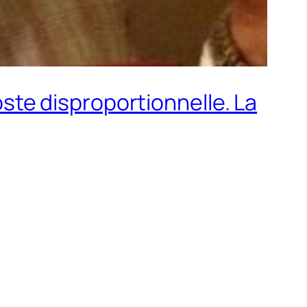
poste disproportionnelle. La