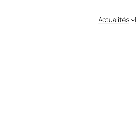
Actualités