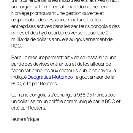
transparence dans les industries extractives (ITIE),
une organisation internationale domiciliée en
Norvège promouvant une gestion ouverte et
responsable des ressources naturelles, les
entreprises actives dans les secteurs congolais des
mines et des hydrocarbures versent quelque 2
milliards de dollars annuels au gouvernement de
RDC.
Pareille mesure permettrait « de se ressaisir d’une
partie des devises entrantes et de les allouer de
façon rationnelles aux secteurs public et privé », a
indiqué
Deogratias Mutombo
, le gouverneur de la
BCC, cité par
Reuters
.
Le franc congolais s’échange à 936,95 francs pour
un dollar selon un chiffre communiqué par la BCC et
cité par
Reuters
.
jeune afrique