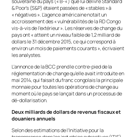
souveraine du pays (« B-« ) que lui délivre Standard
& Poor’s (S&P) étaient passées de « stables » à
« négatives ». L’agence américaine notait un
accroissement des « vulnérabilités de la RD Congo
vis-à-vis de l’extérieur ». Les réserves de change du
pays ont « atteint un niveau faible de 1,2 milliard de
dollars le 31 décembre 2015, ce qui correspond à
environ un mois de paiements courants », écrivaient
les analystes.
L’annonce de la BCC prend le contre-pied de la
réglementation de change qu’elle avait introduite en
mai 2014, qui faisait du franc congolais la principale
monnaie pour toutes les opérations de change au
moment où le pays se lançait dans un processus de
dé-dollarisation.
Deux milliards de dollars de revenus fiscaux et
douaniers annuels
Selon des estimations de l’Initiative pour la