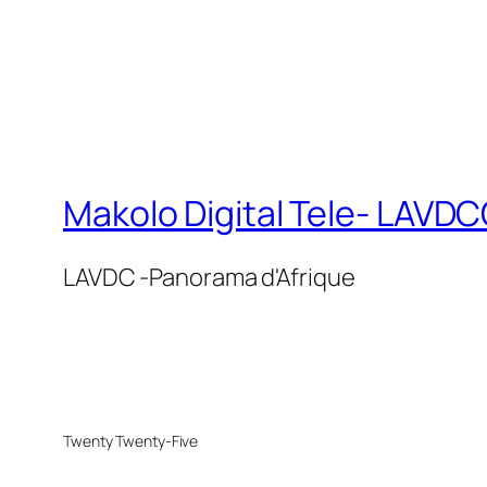
Makolo Digital Tele- LAV
LAVDC -Panorama d'Afrique
Twenty Twenty-Five