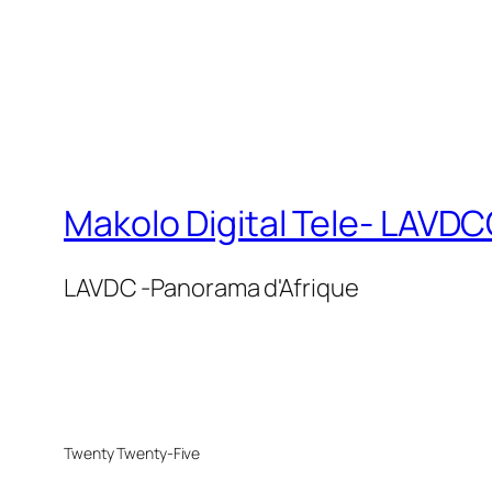
Makolo Digital Tele- LAV
LAVDC -Panorama d'Afrique
Twenty Twenty-Five