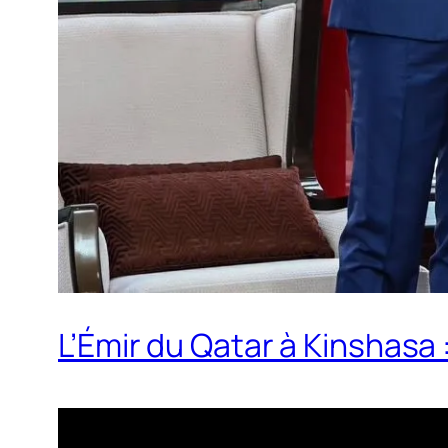
L’Émir du Qatar à Kinshasa 