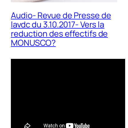
Audio- Revue de Presse de
lavdc du 3.10.2017- Vers la
reduction des effectifs de
MONUSCO?