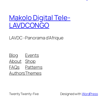
Makolo Digital Tele-
LAVDCONGO
LAVDC -Panorama d'Afrique
Blog
Events
About
Shop
FAQs
Patterns
Authors
Themes
Twenty Twenty-Five
Designed with
WordPress