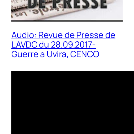
Audio: Revue de Presse de
LAVDC du 28.09.2017-
Guerre a Uvira, CENCO