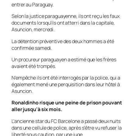
entrer au Paraguay.
Selon la justice paraguayenne, ils ont reçu les faux
documents lorsqu’ils ont atterri dans la capitale,
Asuncion, mercredi.
La détention préventive des deux hommes a été
confirmée samedi.
Un procureur paraguayen a estimé que les frères
avaient été trompés.
N’empêche ils ont été interrogés par la police, qui a
également mené une perquisition dans leur hôtel à
Asuncion.
Ronaldinho risque une peine de prison pouvant
aller jusqu’à six mois.
L’ancienne star du FC Barcelone a passé deux nuits
dans une cellule de police, après s’être vu refuser la
liberté sous caution, par une juge.