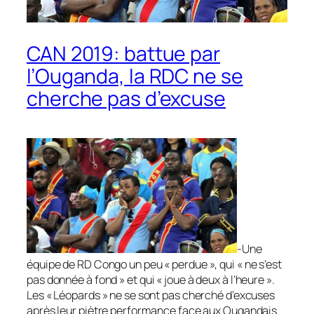
CAN 2019: battue par
l’Ouganda, la RDC ne se
cherche pas d’excuse
-Une
équipe de RD Congo un peu «
perdue
», qui «
ne s’est
pas donnée à fond
» et qui «
joue à deux à l’heure
».
Les « Léopards » ne se sont pas cherché d’excuses
après leur piètre performance face aux Ougandais