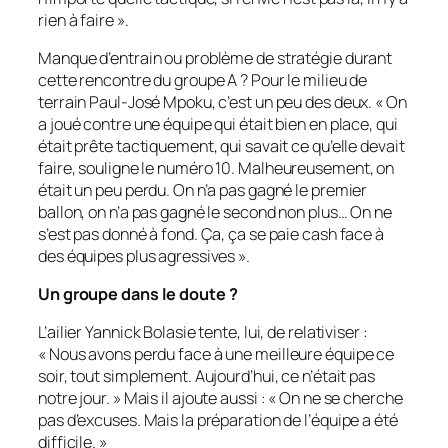
rien à faire
».
Manque d’entrain ou problème de stratégie durant
cette rencontre du groupe A ? Pour le milieu de
terrain Paul-José Mpoku, c’est un peu des deux. «
On
a joué contre une équipe qui était bien en place, qui
était prête tactiquement, qui savait ce qu’elle devait
faire
, souligne le numéro 10.
Malheureusement, on
était un peu perdu. On n’a pas gagné le premier
ballon, on n’a pas gagné le second non plus… On ne
s’est pas donné à fond. Ça, ça se paie cash face à
des équipes plus agressives
».
Un groupe dans le doute
?
L’ailier Yannick Bolasie tente, lui, de relativiser :
«
Nous avons perdu face à une meilleure équipe ce
soir, tout simplement. Aujourd’hui, ce n’était pas
notre jour.
» Mais il ajoute aussi : «
On ne se cherche
pas d’excuses. Mais la préparation de l’équipe a été
difficile.
»