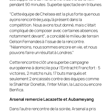
pendant 90 minutes. Superbe spectacle en tribunes.
“
Cette équipe de Chelsea est la plus forte que nous
ayons rencontrée jusqu’à présent dans la
compétition. Nous avons tout donné, mais c’était
compliqué de composer avec certaines absences,
notamment devant”
, a concédé le milieu de terrain
Gelson Fernandes à l’issue de la rencontre.
“
Néanmoins, nous sommes encore en vie, et nous
pouvons faire un résultat à Londres
.”
Cette rencontre clôt une superbe campagne
européenne à domicile pour l’Eintracht Francfort : 5
victoires, 2 matchs nuls, 17 buts marqués et
seulement 2 encaissés contre des équipes comme
le Shakhtar Donetsk, l’Inter Milan, la Lazio ou encore
Benfica.
Arsenal remercie Lacazette et Aubameyang
Dans l’autre rencontre de la soirée, Arsenal a pris