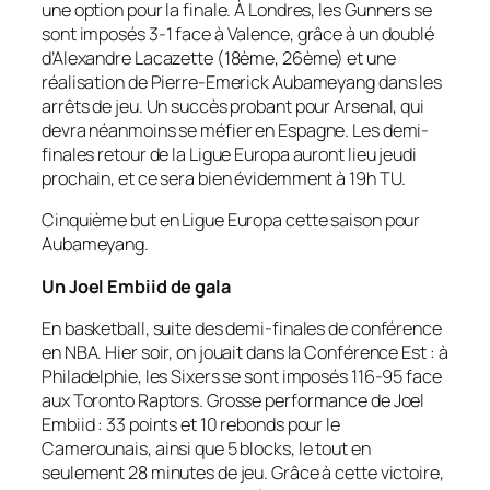
une option pour la finale. À Londres, les
Gunners
se
sont imposés 3-1 face à Valence, grâce à un doublé
d’Alexandre Lacazette (18ème, 26ème) et une
réalisation de Pierre-Emerick Aubameyang dans les
arrêts de jeu. Un succès probant pour Arsenal, qui
devra néanmoins se méfier en Espagne. Les demi-
finales retour de la Ligue Europa auront lieu jeudi
prochain, et ce sera bien évidemment à 19h TU.
Cinquième but en Ligue Europa cette saison pour
Aubameyang.
Un Joel Embiid de gala
En basketball, suite des demi-finales de conférence
en NBA. Hier soir, on jouait dans la Conférence Est : à
Philadelphie, les Sixers se sont imposés 116-95 face
aux Toronto Raptors. Grosse performance de Joel
Embiid : 33 points et 10 rebonds pour le
Camerounais, ainsi que 5 blocks, le tout en
seulement 28 minutes de jeu. Grâce à cette victoire,