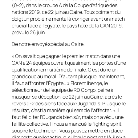
(0-2), dans le groupe A de la Coupe d’Afrique des
nations 2019, ce 22 juin au Caire. Tous pointent du
doigt un problème mental à corriger avant un match
crucial face à l’Égypte, le pays hôte de la CAN 2019,
prévu le 26 juin.
De notre envoyé spécial au Caire,
«
On savait que gagner le premier match dans une
CAN à 24 équipes ouvrait quasiment les portes d’une
qualification en huitième de finale. C’est donc un
grand coup au moral. D’autant plus que, maintenant,
il faut affronter l’Égypte…
» Florent Ibenge, le
sélectionneur de l’équipe de RD Congo, peine à
masquer sa déception, ce 22 juin au Caire, après le
revers 0-2 des siens face aux Ougandais. Plus que le
résultat, c’est la manière qui semble l’affecter. «
Il
faut féliciter l’Ouganda bien sûr, mais on a vécu une
faillite collective. Il nous a manqué le fighting spirit
,
soupire le technicien.
Vous pouvez mettre en place
n’importe quelle tactique, si l’envie n’est pas là, il n’y a