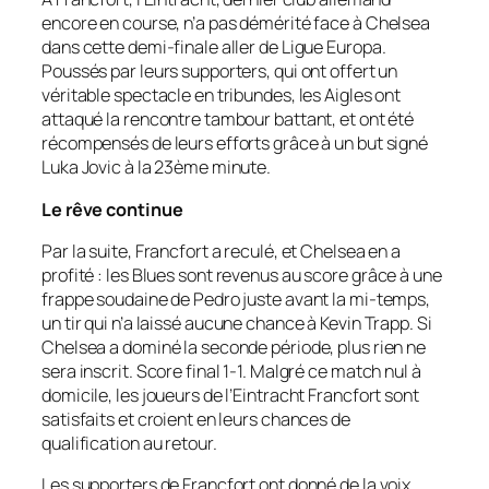
encore en course, n’a pas démérité face à Chelsea
dans cette demi-finale aller de Ligue Europa.
Poussés par leurs supporters, qui ont offert un
véritable spectacle en tribundes, les Aigles ont
attaqué la rencontre tambour battant, et ont été
récompensés de leurs efforts grâce à un but signé
Luka Jovic à la 23ème minute.
Le rêve continue
Par la suite, Francfort a reculé, et Chelsea en a
profité : les
Blues
sont revenus au score grâce à une
frappe soudaine de Pedro juste avant la mi-temps,
un tir qui n’a laissé aucune chance à Kevin Trapp. Si
Chelsea a dominé la seconde période, plus rien ne
sera inscrit. Score final 1-1. Malgré ce match nul à
domicile, les joueurs de l’Eintracht Francfort sont
satisfaits et croient en leurs chances de
qualification au retour.
Les supporters de Francfort ont donné de la voix