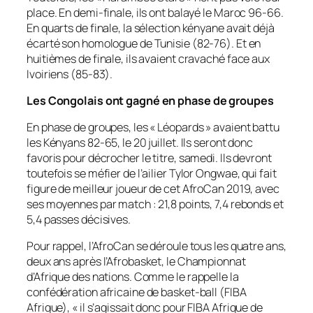
place. En demi-finale, ils ont balayé le Maroc 96-66.
En quarts de finale, la sélection kényane avait déjà
écarté son homologue de Tunisie (82-76). Et en
huitièmes de finale, ils avaient cravaché face aux
Ivoiriens (85-83).
Les Congolais ont gagné en phase de groupes
En phase de groupes, les « Léopards » avaient battu
les Kényans 82-65, le 20 juillet. Ils seront donc
favoris pour décrocher le titre, samedi. Ils devront
toutefois se méfier de l’ailier Tylor Ongwae, qui fait
figure de meilleur joueur de cet AfroCan 2019, avec
ses moyennes par match : 21,8 points, 7,4 rebonds et
5,4 passes décisives.
Pour rappel, l’AfroCan se déroule tous les quatre ans,
deux ans après l’Afrobasket, le Championnat
d’Afrique des nations. Comme le rappelle la
confédération africaine de basket-ball (FIBA
Afrique), «
il s’agissait donc pour FIBA Afrique de