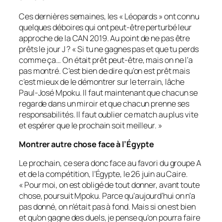
Ces dernières semaines, les « Léopards » ont connu
quelques déboires qui ont peut-être perturbé leur
approche de la CAN 2019. Au point de ne pas être
prêts le jour J ? «
Si tu ne gagnes pas et que tu perds
comme ça… On était prêt peut-être, mais on ne l’a
pas montré. C’est bien de dire qu’on est prêt mais
c’est mieux de le démontrer sur le terrain
, lâche
Paul-José Mpoku.
Il faut maintenant que chacun se
regarde dans un miroir et que chacun prenne ses
responsabilités. Il faut oublier ce match au plus vite
et espérer que le prochain soit meilleur.
»
Montrer autre chose face à l’Égypte
Le prochain, ce sera donc face au favori du groupe A
et de la compétition, l’Égypte, le 26 juin au Caire.
«
Pour moi, on est obligé de tout donner, avant toute
chose
, poursuit Mpoku.
Parce qu’aujourd’hui on n’a
pas donné, on n’était pas à fond. Mais si on est bien
et qu’on gagne des duels, je pense qu’on pourra faire