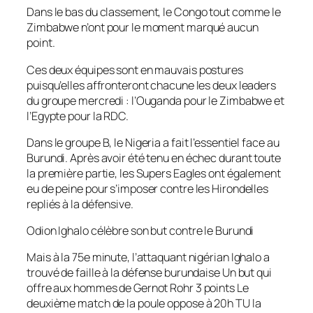
Dans le bas du classement, le Congo tout comme le
Zimbabwe n’ont pour le moment marqué aucun
point.
Ces deux équipes sont en mauvais postures
puisqu’elles affronteront chacune les deux leaders
du groupe mercredi : l’Ouganda pour le Zimbabwe et
l’Egypte pour la RDC.
Dans le groupe B, le Nigeria a fait l’essentiel face au
Burundi. Après avoir été tenu en échec durant toute
la première partie, les Supers Eagles ont également
eu de peine pour s’imposer contre les Hirondelles
repliés à la défensive.
Odion Ighalo célèbre son but contre le Burundi
Mais à la 75e minute, l’attaquant nigérian Ighalo a
trouvé de faille à la défense burundaise Un but qui
offre aux hommes de Gernot Rohr 3 points Le
deuxième match de la poule oppose à 20h TU la