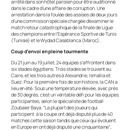
arrêté dans son hôtel parisien pour être auditionné
dans le cadre d’une affaire de corruption. Une
arrestation dans la foulée des assises de deux jours
d’une commission spéciale chargée d’examiner le
match retour catastrophique de la finale de Ligue
des champions entre l’Espérance Sportive de Tunis
(Tunisie) et le Wydad Casablanca (Maroc).
Coup d’envoi en pleine tourmente
Du 21 juin au 19 juillet, 24 équipes s’affrontent dans
six stades égyptiens. Trois stades se trouvent au
Caire, et les trois autres à Alexandrie, Ismaïlia et
Suez. Pour la première fois de son histoire, la CAN a
lieu en été. Sous une température élevée, avec près
de 30 degrés, c’est un véritable défi pour les équipes
participantes, selon le spécialiste de football
Zoubaier Baya. “
La plupart des joueurs qui
participent à la coupe ont déjà disputé plus de 40
matches cette saison tandis que ceux qui évoluent
en Europe en ont déjà disputé une cinquantaine”
,