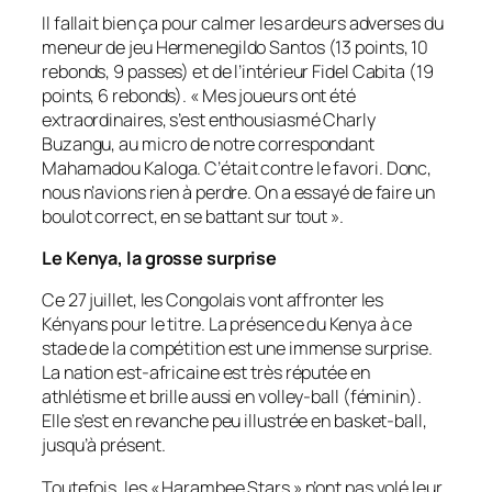
Il fallait bien ça pour calmer les ardeurs adverses du
meneur de jeu Hermenegildo Santos (13 points, 10
rebonds, 9 passes) et de l’intérieur Fidel Cabita (19
points, 6 rebonds). «
Mes joueurs ont été
extraordinaires
, s’est enthousiasmé Charly
Buzangu, au micro de notre correspondant
Mahamadou Kaloga.
C’était contre le favori. Donc,
nous n’avions rien à perdre. On a essayé de faire un
boulot correct, en se battant sur tout
».
Le Kenya, la grosse surprise
Ce 27 juillet, les Congolais vont affronter les
Kényans pour le titre. La présence du Kenya à ce
stade de la compétition est une immense surprise.
La nation est-africaine est très réputée en
athlétisme et brille aussi en volley-ball (féminin).
Elle s’est en revanche peu illustrée en basket-ball,
jusqu’à présent.
Toutefois, les « Harambee Stars » n’ont pas volé leur