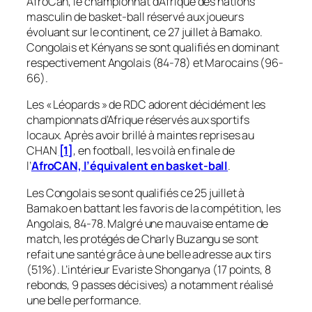
AfroCan, le championnat d’Afrique des nations
masculin de basket-ball réservé aux joueurs
évoluant sur le continent, ce 27 juillet à Bamako.
Congolais et Kényans se sont qualifiés en dominant
respectivement Angolais (84-78) et Marocains (96-
66).
Les « Léopards » de RDC adorent décidément les
championnats d’Afrique réservés aux sportifs
locaux. Après avoir brillé à maintes reprises au
CHAN
[1]
, en football, les voilà en finale de
l’
AfroCAN, l’équivalent en basket-ball
.
Les Congolais se sont qualifiés ce 25 juillet à
Bamako en battant les favoris de la compétition, les
Angolais, 84-78. Malgré une mauvaise entame de
match, les protégés de Charly Buzangu se sont
refait une santé grâce à une belle adresse aux tirs
(51%). L’intérieur Evariste Shonganya (17 points, 8
rebonds, 9 passes décisives) a notamment réalisé
une belle performance.