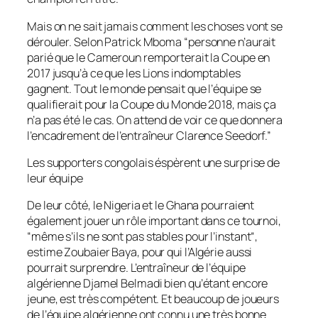
Mais on ne sait jamais comment les choses vont se
dérouler. Selon Patrick Mboma “
personne n’aurait
parié que le Cameroun remporterait la Coupe en
2017 jusqu’à ce que les Lions indomptables
gagnent. Tout le monde pensait que l’équipe se
qualifierait pour la Coupe du Monde 2018, mais ça
n’a pas été le cas. On attend de voir ce que donnera
l’encadrement de l’entraîneur Clarence Seedorf.”
Les supporters congolais éspèrent une surprise de
leur équipe
De leur côté, le Nigeria et le Ghana pourraient
également jouer un rôle important dans ce tournoi,
“
même s’ils ne sont pas stables pour l’instant
“,
estime Zoubaier Baya, pour qui l’Algérie aussi
pourrait surprendre. L’entraîneur de l’équipe
algérienne Djamel Belmadi bien qu’étant encore
jeune, est très compétent. Et beaucoup de joueurs
de l’équipe algérienne ont connu une très bonne