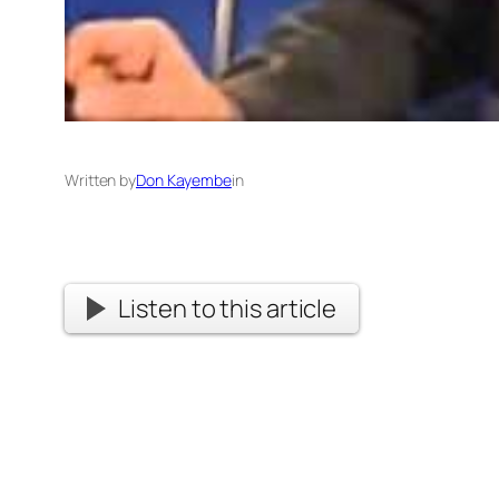
Written by
Don Kayembe
in
Listen to this article