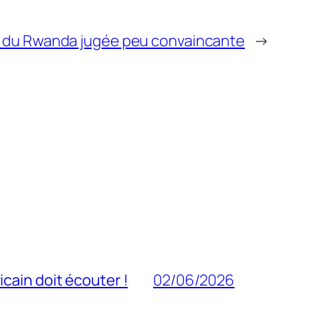
se du Rwanda jugée peu convaincante
→
cain doit écouter !
02/06/2026