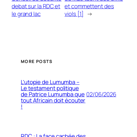
debat sur la RDC et
et commettent des
le grand lac
viols [1]
→
MORE POSTS
L’utopie de Lumumba –
Le testament politique
02/06/2026
de Patrice Lumumba que
tout Africain doit écouter
!
RDC : La face cachée des