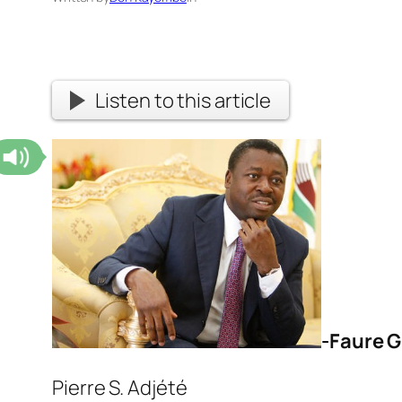
Listen to this article
-Faure G
Pierre S. Adjété