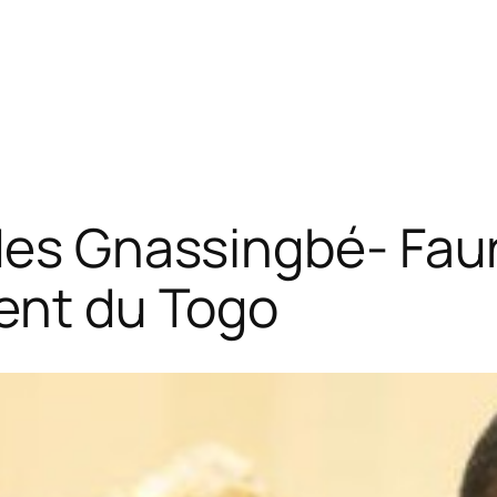
 des Gnassingbé- Fau
ent du Togo