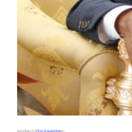
Written by
Don Kayembe
in