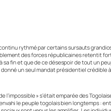
s continu rythmé par certains sursauts grandio
blement des forces républicaines retentit fort
à sa fin et que de ce désespoir de tout un pe
s donné un seul mandat présidentiel crédible 
de l’impossible
» s’était emparée des Togolais
envahi le peuple togolais bien longtemps : ent
 sociaux sont venus les amplifier. Les individu