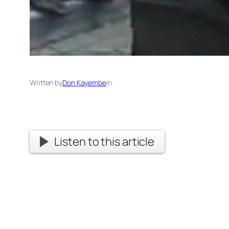
Written by
Don Kayembe
in
Listen to this article