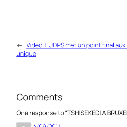
←
Video: L’UDPS met un point final aux
unique
Comments
One response to “TSHISEKEDI A BRUX
14/09/2011