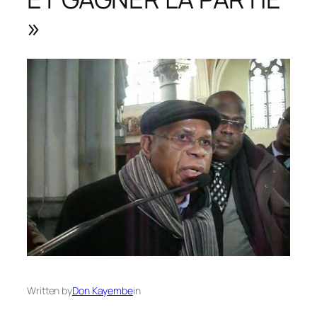
»
Written by
Don Kayembe
in