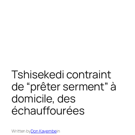
Tshisekedi contraint
de “prêter serment” à
domicile, des
échauffourées
Written by
Don Kayembe
in