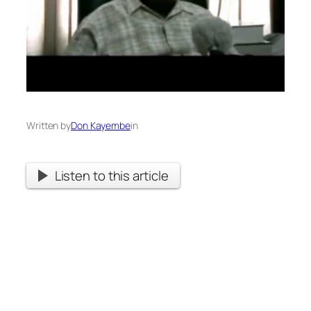
Written by
Don Kayembe
in
Listen to this article