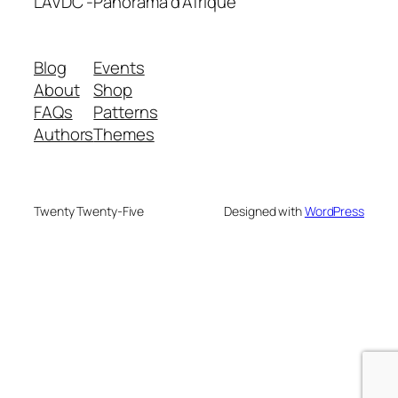
LAVDC -Panorama d'Afrique
Blog
Events
About
Shop
FAQs
Patterns
Authors
Themes
Twenty Twenty-Five
Designed with
WordPress