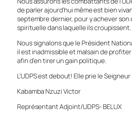
Nous assurons les combattants de l’UDPS
de parler ajourd’hui même est bien viv
septembre dernier, pour y achever son c
spirituelle dans laquelle ils croupissent.
Nous signalons que le Président Nationa
il est inadmissible et malsain de profit
afin d’en tirer un gain politique.
L’UDPS est debout! Elle prie le Seigneur
Kabamba Nzuzi Victor
Représentant Adjoint/UDPS- BELUX