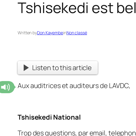
Tshisekedi est bel
Written by
Don Kayembe
in
Non classé
Listen to this article
Aux auditrices et auditeurs de LAVDC,
Tshisekedi National
Trop des questions, par email, telephon