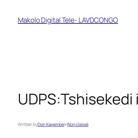
Makolo Digital Tele- LAVDCONGO
UDPS:Tshisekedi in
Written by
Don Kayembe
in
Non classé