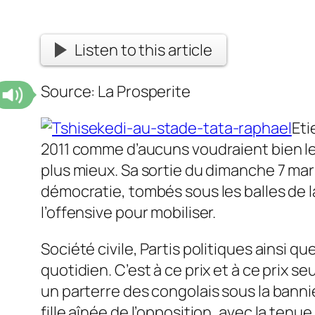
Listen to this article
Source: La Prosperite
Eti
2011 comme d’aucuns voudraient bien le 
plus mieux. Sa sortie du dimanche 7 mar
démocratie, tombés sous les balles de la
l’offensive pour mobiliser.
Société civile, Partis politiques ainsi q
quotidien. C’est à ce prix et à ce prix se
un parterre des congolais sous la banniè
fille aînée de l’opposition, avec la ten