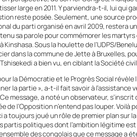
sser large en 2011. Y parviendra-t-il, lui qui
estion reste posée. Seulement, une source pro
nal du parti organisé en avril 2009, restera u
 tenu sa parole pour commémorer les martyrs 
, à Kinshasa. Sous la houlette de l’UDPS/Benelux
ercier dans la commune de Jette à Bruxelles, p
shisekedi a bien vu, en ciblant la Société civile
ur la Démocratie et le Progrès Social révèle le 
la partie », a-t-il fait savoir à l’assistance 
e message, a noté un observateur, s’inscrit d
înée de l’Opposition n’entend pas louper. Voilà 
-ci a toujours joué un rôle de premier plan sur l
es partis politiques dont l’ambition légitime es
à l’ensemble des congolais que ce message a ét