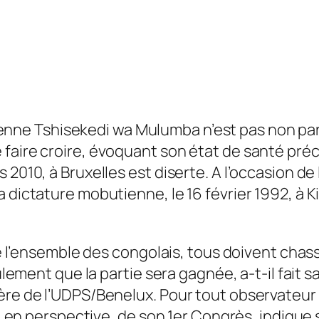
enne Tshisekedi wa Mulumba n’est pas non part
faire croire, évoquant son état de santé préc
s 2010, à Bruxelles est diserte. A l’occasion 
 dictature mobutienne, le 16 février 1992, à K
ue l’ensemble des congolais, tous doivent chass
ulement que la partie sera gagnée, a-t-il fait s
re de l’UDPS/Benelux. Pour tout observateur av
ue, en perspective, de son 1er Congrès, indiqu