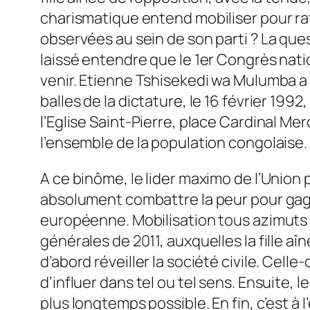
charismatique entend mobiliser pour rati
observées au sein de son parti ? La qu
laissé entendre que le 1er Congrès natio
venir. Etienne Tshisekedi wa Mulumba a
balles de la dictature, le 16 février 1992
l’Eglise Saint-Pierre, place Cardinal M
l’ensemble de la population congolaise. T
A ce binôme, le lider maximo de l’Union po
absolument combattre la peur pour gagner 
européenne. Mobilisation tous azimuts C
générales de 2011, auxquelles la fille a
d’abord réveiller la société civile. Celle
d’influer dans tel ou tel sens. Ensuite, l
plus longtemps possible. En fin, c’est 