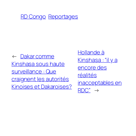
RD Congo
Reportages
Hollande à
←
Dakar comme
Kinshasa : “il y a
Kinshasa sous haute
encore des
surveillance : Que
réalités
craignent les autorités
inacceptables en
Kinoises et Dakaroises?
RDC”
→