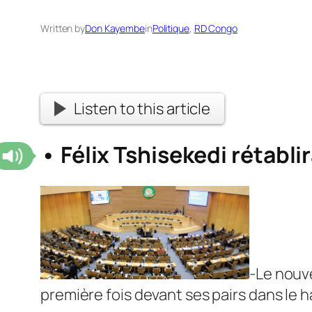
Written by
Don Kayembe
in
Politique
, 
RD Congo
Listen to this article
• Félix Tshisekedi rétablira
-Le nouv
première fois devant ses pairs dans le 