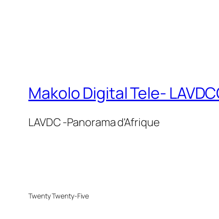
Makolo Digital Tele- LAV
LAVDC -Panorama d'Afrique
Twenty Twenty-Five