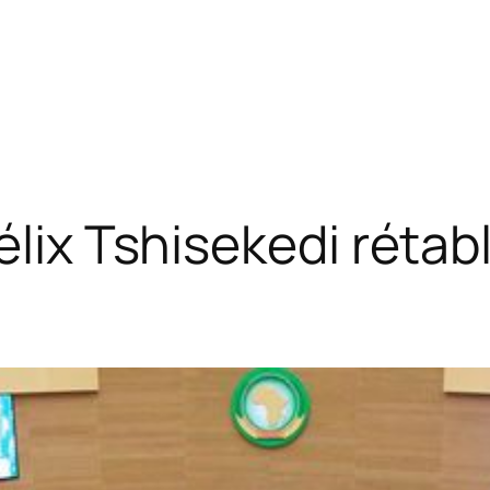
lix Tshisekedi rétabli