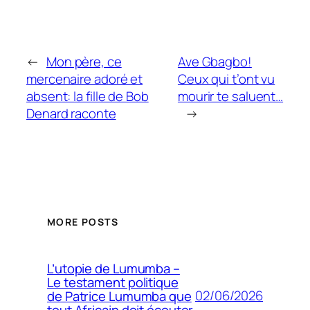
←
Mon père, ce
Ave Gbagbo!
mercenaire adoré et
Ceux qui t’ont vu
absent: la fille de Bob
mourir te saluent…
Denard raconte
→
MORE POSTS
L’utopie de Lumumba –
Le testament politique
02/06/2026
de Patrice Lumumba que
tout Africain doit écouter