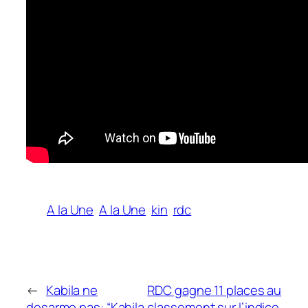
A la Une
A la Une
kin
rdc
←
Kabila ne
RDC gagne 11 places au
desarme pas: “Kabila
classement sur l’indice