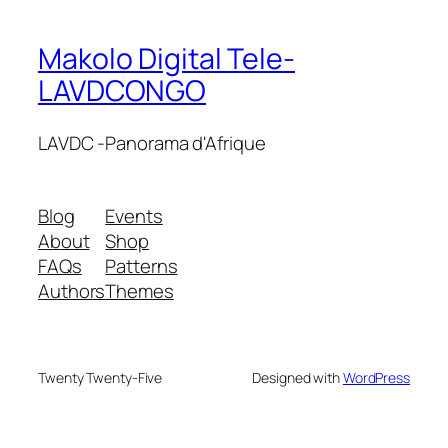
Makolo Digital Tele-
LAVDCONGO
LAVDC -Panorama d'Afrique
Blog
Events
About
Shop
FAQs
Patterns
Authors
Themes
Twenty Twenty-Five
Designed with
WordPress