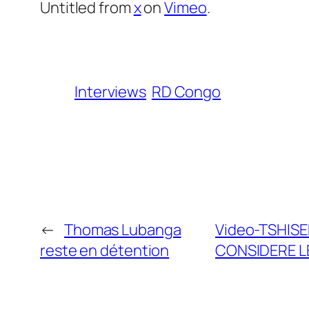
Untitled from
x
on
Vimeo
.
Interviews
RD Congo
←
Thomas Lubanga
Video-TSHIS
reste en détention
CONSIDERE L