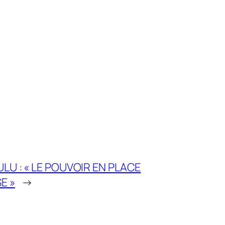
U : « LE POUVOIR EN PLACE
E »
→