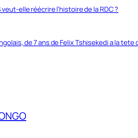
veut-elle réécrire l’histoire de la RDC ?
ngolais, de 7 ans de Felix Tshisekedi a la tete
DCONGO