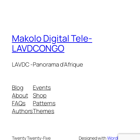
Makolo Digital Tele-
LAVDCONGO
LAVDC -Panorama d'Afrique
Blog
Events
About
Shop
FAQs
Patterns
Authors
Themes
Twenty Twenty-Five
Designed with
WordPress