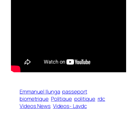
Emmanuel Ilunga
passeport
biometrique
Politique
politique
rdc
Videos News
Videos- Lavdc