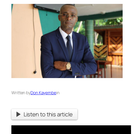
Written by
Don Kayembe
in
Listen to this article