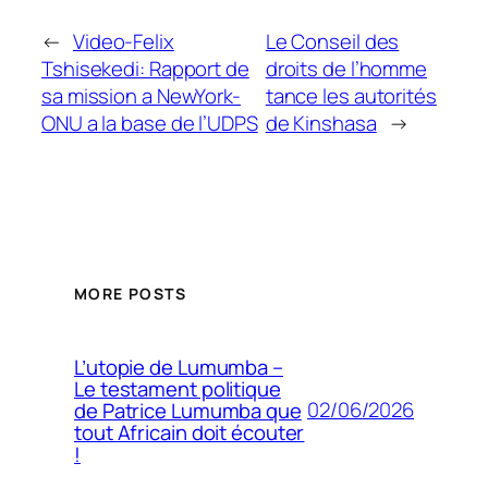
←
Video-Felix
Le Conseil des
Tshisekedi: Rapport de
droits de l’homme
sa mission a NewYork-
tance les autorités
ONU a la base de l’UDPS
de Kinshasa
→
MORE POSTS
L’utopie de Lumumba –
Le testament politique
02/06/2026
de Patrice Lumumba que
tout Africain doit écouter
!