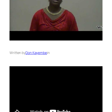
Written by
Don Kayembe
in