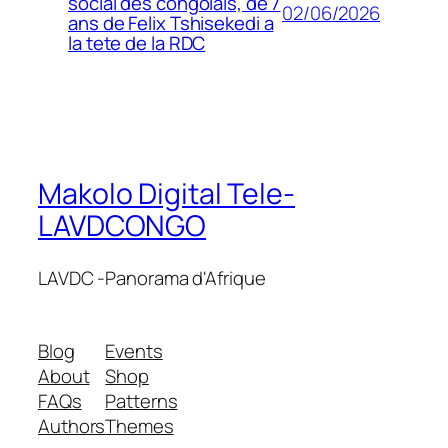
social des congolais, de 7
02/06/2026
ans de Felix Tshisekedi a
la tete de la RDC
Makolo Digital Tele-
LAVDCONGO
LAVDC -Panorama d'Afrique
Blog
Events
About
Shop
FAQs
Patterns
Authors
Themes