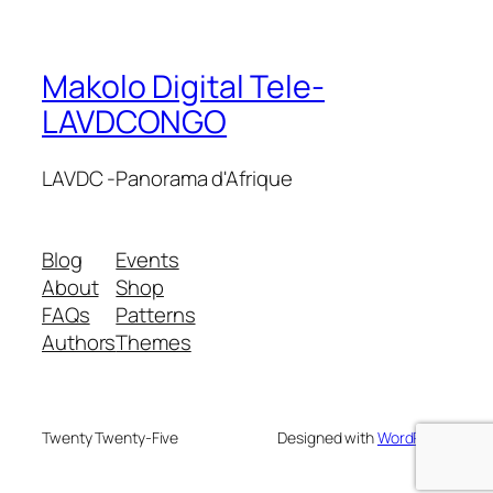
Makolo Digital Tele-
LAVDCONGO
LAVDC -Panorama d'Afrique
Blog
Events
About
Shop
FAQs
Patterns
Authors
Themes
Twenty Twenty-Five
Designed with
WordPress