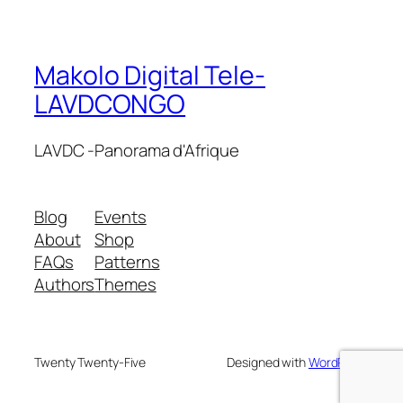
Makolo Digital Tele-
LAVDCONGO
LAVDC -Panorama d'Afrique
Blog
Events
About
Shop
FAQs
Patterns
Authors
Themes
Twenty Twenty-Five
Designed with
WordPress