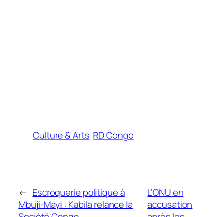
Culture & Arts
RD Congo
←
Escroquerie politique à
L’ONU en
Mbuji-Mayi : Kabila relance la
accusation
Société Congo
après les