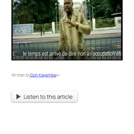
Written by
Don Kayembe
in
Listen to this article