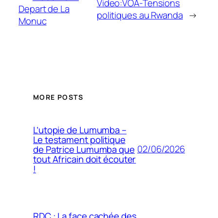
Video:VOA-Tensions
Depart de La
politiques au Rwanda
→
Monuc
MORE POSTS
L’utopie de Lumumba –
Le testament politique
02/06/2026
de Patrice Lumumba que
tout Africain doit écouter
!
RDC : La face cachée des