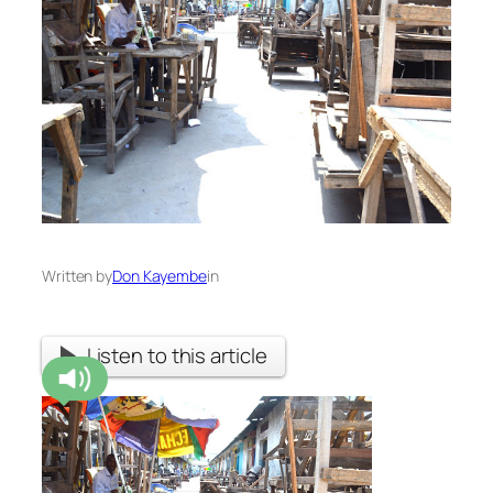
Written by
Don Kayembe
in
Listen to this article