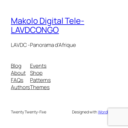
Makolo Digital Tele-
LAVDCONGO
LAVDC -Panorama d'Afrique
Blog
Events
About
Shop
FAQs
Patterns
Authors
Themes
Twenty Twenty-Five
Designed with
WordPress