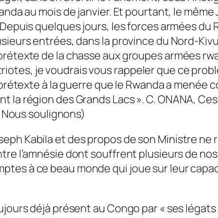
wanda au mois de janvier. Et pourtant, le même
 Depuis quelques jours, les forces armées du R
ieurs entrées, dans la province du Nord-Kivu. 
rétexte de la chasse aux groupes armées rwand
tes, je voudrais vous rappeler que ce probl
e prétexte à la guerre que le Rwanda a menée c
t la région des Grands Lacs ». C. ONANA, Ces 
2. Nous soulignons)
h Kabila et des propos de son Ministre ne relè
tre l’amnésie dont souffrent plusieurs de nos
ptes à ce beau monde qui joue sur leur capac
ujours déjà présent au Congo par « ses légat