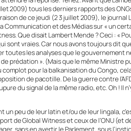
llet 2009) tous les derniers rapports des ONGs 
raison de ce jeudi (2 3 juillet 2009), le journal 
a Communication et des Médias sur « un cert
itness. Que disait Lambert Mende ? Ceci : « P
ui sont vraies. Car nous avons toujours dit qu
 toutes les analyses que le gouvernement ne 
 de prédation ». (Mais que le même Ministre p
u complot pour la balkanisation du Congo, cela 
pposition de pacotille. De la guerre contre l’A
coupure du signal de la même radio, etc. Oh ! Il 
 un peu de leur latin et/ou de leur lingala, c
ort de Global Witness et ceux de l’ONU (et d
er, sans en avertir le Parlement, sous l’insti