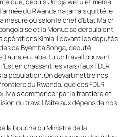
 Parce que, depuis Umoja wetu et même
 l’armée du Rwanda n’a jamais quitté le
 la mesure où selon le chef d’Etat Major
 congolaise et la Monuc se déroulaient
des opérations Kimia II devant les députés
tudes de Byemba Songa, député
i) auraient abattu un travail pouvant
’Est en chassant les vrais/faux FDLR
us la population. On devait mettre nos
a frontière du Rwanda, que ces FDLR
ux. Mais commencer par la frontière et
ivision du travail faite aux dépens de nos
e la bouche du Ministre de la
ert Mende ne puisse renvoyer dos à dos