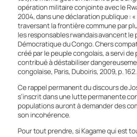
opération militaire conjointe avec le R
2004, dans une déclaration publique : «
traversant la frontière commune par plus
les responsables rwandais avancent le p
Démocratique du Congo. Chers compatrio
créé par le peuple congolais, a servi d
contribué à déstabiliser dangereusemen
congolaise, Paris, Duboiris, 2009, p. 16
Ce rappel permanent du discours de Josep
s’inscrit dans une lutte permanente con
populations auront à demander des com
son incohérence.
Pour tout prendre, si Kagame qui est to