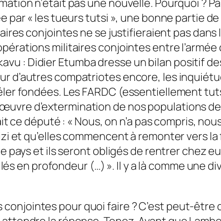
rmation n’était pas une nouvelle. Pourquoi ?
e par « les tueurs tutsi », une bonne partie de
taires conjointes ne se justifieraient pas dans
pérations militaires conjointes entre l’armée
 Bukavu : Didier Etumba dresse un bilan positif 
our d’autres compatriotes encore, les inquié
éler fondées. Les FARDC (essentiellement tuts
uvre d’extermination de nos populations de l
sait ce député : « Nous, on n’a pas compris, no
Fizi et qu’elles commencent à remonter vers l
re pays et ils seront obligés de rentrer chez e
allés en profondeur (…) ». Il y a là comme une d
onjointes pour quoi faire ? C’est peut-être d
 attendre la réponse. Tenez. Avant que Lamb