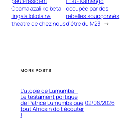
peu:President
l’Est- Kamango
Obama azali ko beta
occupée par des
lingala lokola na
rebelles soupçonnés
theatre de chez nous
d’être du M23
→
MORE POSTS
L’utopie de Lumumba –
Le testament politique
02/06/2026
de Patrice Lumumba que
tout Africain doit écouter
!