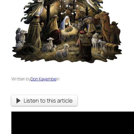
Written by
Don Kayembe
in
Listen to this article