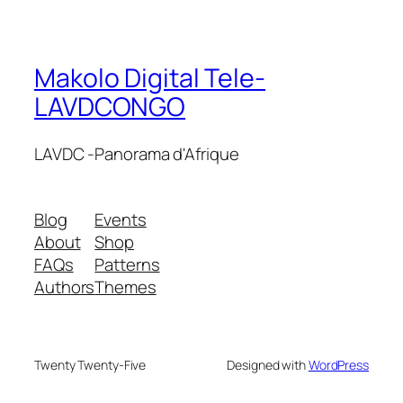
Makolo Digital Tele-
LAVDCONGO
LAVDC -Panorama d'Afrique
Blog
Events
About
Shop
FAQs
Patterns
Authors
Themes
Twenty Twenty-Five
Designed with
WordPress