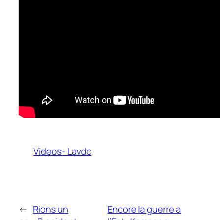
Videos- Lavdc
←
Rions un
Encore la guerre a