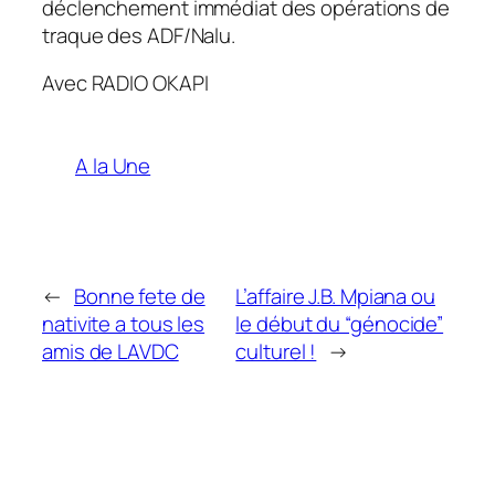
déclenchement immédiat des opérations de
traque des ADF/Nalu.
Avec RADIO OKAPI
A la Une
←
Bonne fete de
L’affaire J.B. Mpiana ou
nativite a tous les
le début du “génocide”
amis de LAVDC
culturel !
→